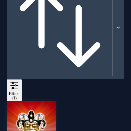
Pertinen
Filtres
(1)