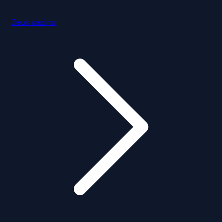
Jeux casino