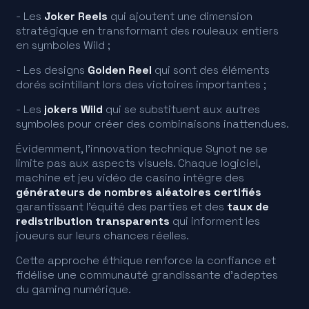
- Les
Joker Reels
qui ajoutent une dimension
stratégique en transformant des rouleaux entiers
en symboles Wild ;
- Les designs
Golden Reel
qui sont des éléments
dorés scintillant lors des victoires importantes ;
- Les
jokers Wild
qui se substituent aux autres
symboles pour créer des combinaisons inattendues.
Évidemment, l'innovation technique Synot ne se
limite pas aux aspects visuels. Chaque logiciel,
machine et jeu vidéo de casino intègre des
générateurs de nombres aléatoires certifiés
garantissant l'équité des parties et des
taux de
redistribution transparents
qui informent les
joueurs sur leurs chances réelles.
Cette approche éthique renforce la confiance et
fidélise une communauté grandissante d'adeptes
du gaming numérique.