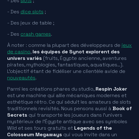
- Des
slots
;
- Des
dice slots
;
- Des jeux de table ;
- Des
crash games
.
À noter : comme la plupart des développeurs de
jeux
de casino
,
les équipes de Synot explorent des
univers variés
(fruits, Égypte ancienne, aventures
pirates, mythologies, fantastiques, aquatiques…).
L’objectif étant de fidéliser une clientèle avide de
nouveautés
.
Parmi les créations phares du studio,
Respin Joker
est une machine qui allie mécaniques modernes et
esthétique rétro. Ce qui séduit les amateurs de slots
traditionnels revisités. Nous pensons aussi à
Book of
Secrets
qui transporte les joueurs dans l'univers
mystérieux de l’Égypte antique avec ses symboles
Wild et ses tours gratuits et
Legends of the
Colosseum Megaways
qui vous invite dans un