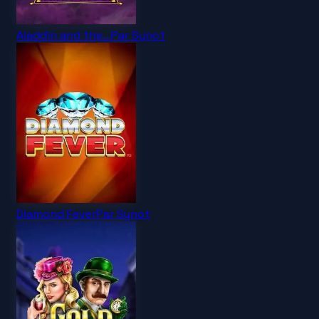
Aladdin and the...
Par
Synot
Diamond Fever
Par
Synot