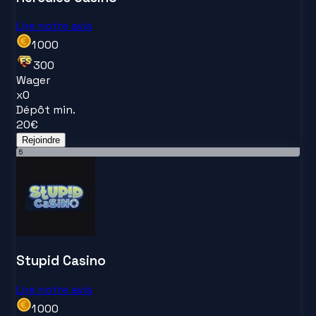
Lire notre avis
1 000
300
Wager
x
0
Dépôt min.
20
€
Rejoindre
5
Stupid Casino
Lire notre avis
1 000