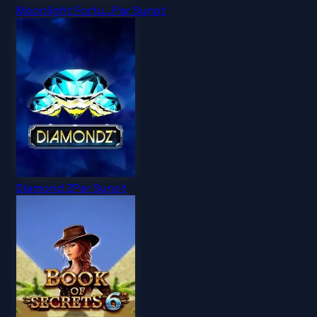
Moonlight Fortu...
Par
Synot
Diamond Z
Par
Synot