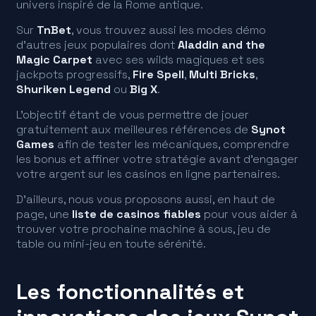
univers inspiré de la Rome antique.
Sur
TnBet
, vous trouvez aussi les modes démo
d’autres jeux populaires dont
Aladdin and the
Magic Carpet
avec ses wilds magiques et ses
jackpots progressifs,
Fire Spell
,
Multi Bricks
,
Shuriken Legend
ou
Big X
.
L’objectif étant de vous permettre de jouer
gratuitement aux meilleures références de
Synot
Games
afin de tester les mécaniques, comprendre
les bonus et affiner votre stratégie avant d'engager
votre argent sur les casinos en ligne partenaires.
D’ailleurs, nous vous proposons aussi, en haut de
page, une
liste de casinos fiables
pour vous aider à
trouver votre prochaine machine à sous, jeu de
table ou mini-jeu en toute sérénité.
Les fonctionnalités et