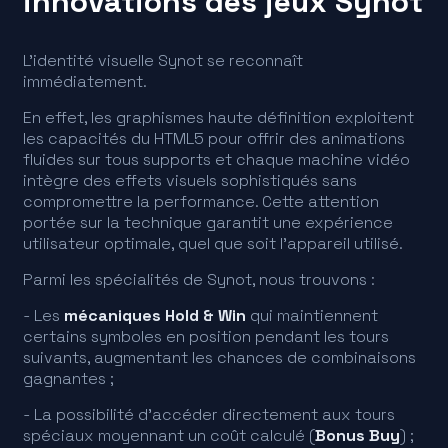
innovations des jeux Synot
L'identité visuelle Synot se reconnaît
immédiatement.
En effet, les graphismes haute définition exploitent
les capacités du HTML5 pour offrir des animations
fluides sur tous supports et chaque machine vidéo
intègre des effets visuels sophistiqués sans
compromettre la performance. Cette attention
portée sur la technique garantit une expérience
utilisateur optimale, quel que soit l'appareil utilisé.
Parmi les spécialités de Synot, nous trouvons :
- Les
mécaniques Hold & Win
qui maintiennent
certains symboles en position pendant les tours
suivants, augmentant les chances de combinaisons
gagnantes ;
- La possibilité d’accéder directement aux tours
spéciaux moyennant un coût calculé (
Bonus Buy
) ;