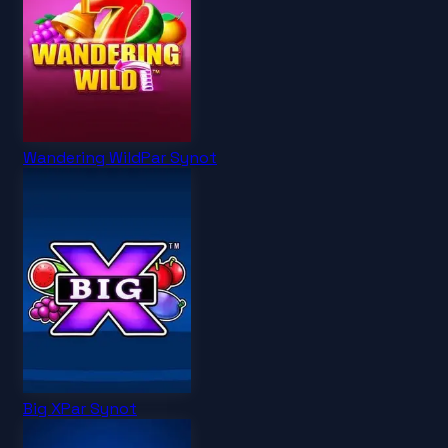
Wandering Wild
Par
Synot
Big X
Par
Synot