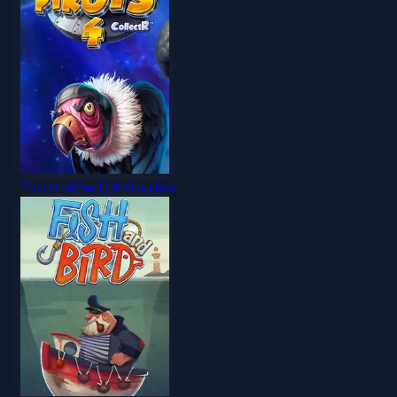
Pirots 4
Par
ELK Studios