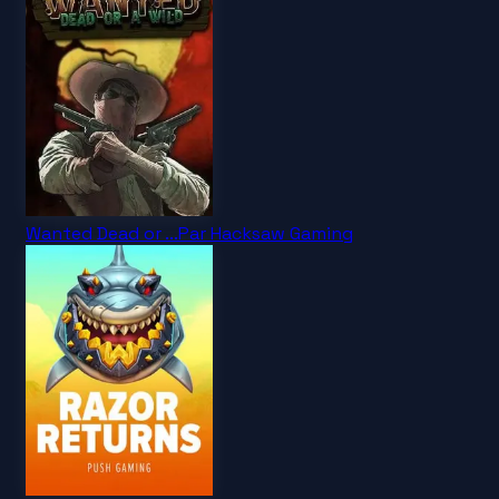
Wanted Dead or ...
Par
Hacksaw Gaming