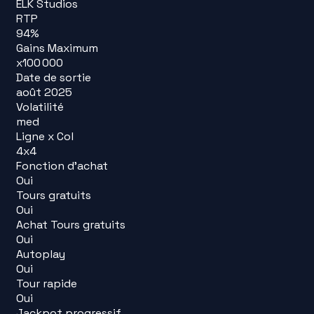
ELK Studios
RTP
94
%
Gains Maximum
x
100 000
Date de sortie
août 2025
Volatilité
med
Ligne x Col
4x4
Fonction d'achat
Oui
Tours gratuits
Oui
Achat Tours gratuits
Oui
Autoplay
Oui
Tour rapide
Oui
Jackpot progressif