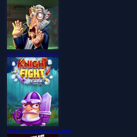
ZapLab
Par
ELK Studios
Knight Fight
Par
ELK Studios