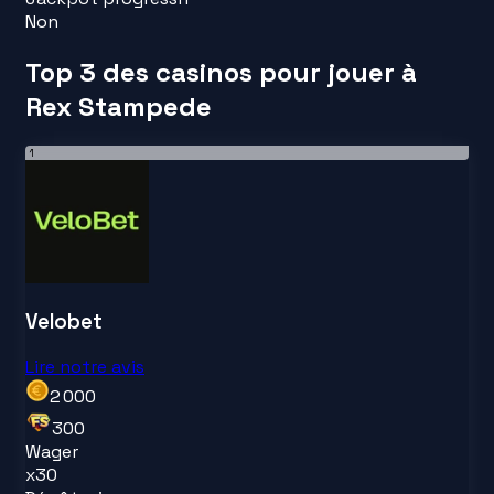
Non
Top 3 des casinos pour jouer à
Rex Stampede
1
Velobet
Lire notre avis
2 000
300
Wager
x
30