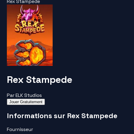
Rex Stampede
Rex Stampede
Par
ELK Studios
Jouer Gratuitement
Informations sur Rex Stampede
Fournisseur