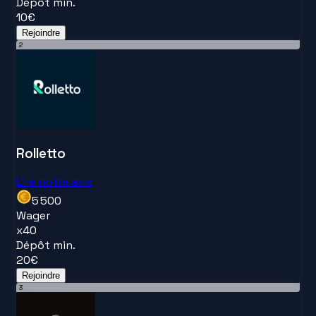
Dépôt min.
10
€
Rejoindre
2
Rolletto
Lire notre avis
5 500
Wager
x
40
Dépôt min.
20
€
Rejoindre
3