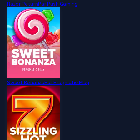
Razor Return
Par
Push Gaming
Sweet Bonanza
Par
Pragmatic Play