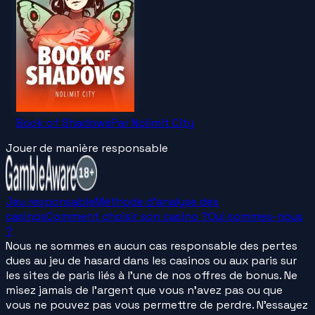
Book of Shadows
Par
Nolimit City
Jouer de manière responsable
Jeu responsable
Méthode d'analyse des
casinos
Comment choisir son casino ?
Qui sommes-nous
?
Nous ne sommes en aucun cas responsable des pertes
dues au jeu de hasard dans les casinos ou aux paris sur
les sites de paris liés à l'une de nos offres de bonus. Ne
misez jamais de l'argent que vous n'avez pas ou que
vous ne pouvez pas vous permettre de perdre. N'essayez