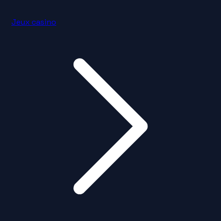
Jeux casino