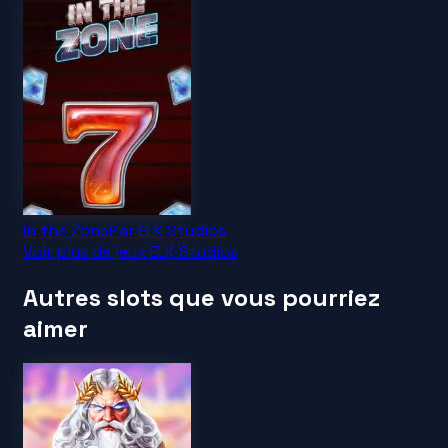
In the Zone
Par
ELK Studios
Voir plus de jeux ELK Studios
Autres slots que vous pourriez
aimer