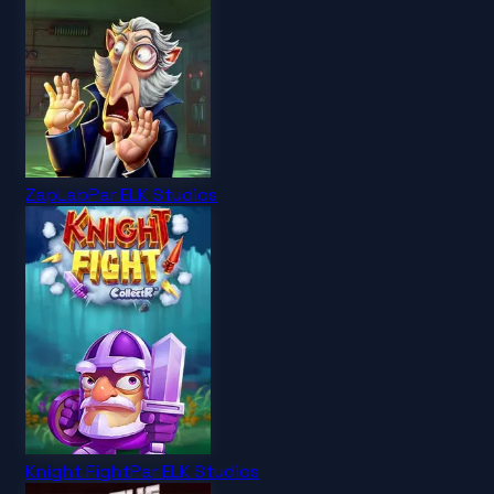
ZapLab
Par
ELK Studios
Knight Fight
Par
ELK Studios