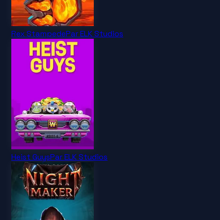
Rex Stampede
Par
ELK Studios
Heist Guys
Par
ELK Studios