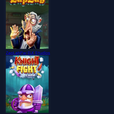
ZapLab
Par
ELK Studios