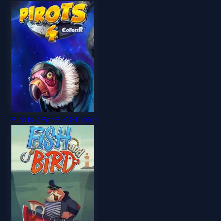
Pirots 4
Par
ELK Studios