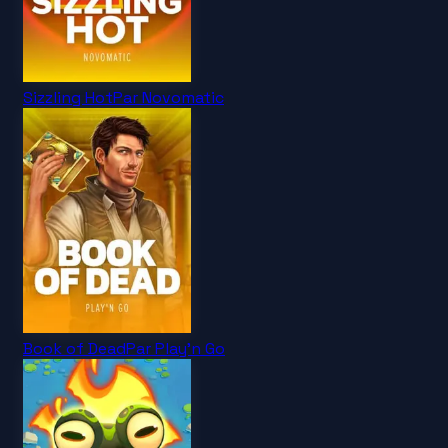
Sizzling Hot
Par
Novomatic
Book of Dead
Par
Play'n Go