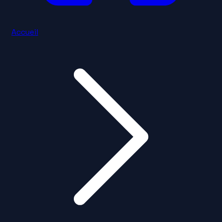
Accueil