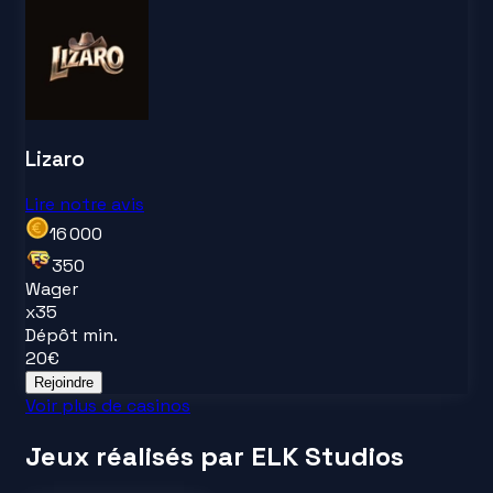
Lizaro
Lire notre avis
16 000
350
Wager
x
35
Dépôt min.
20
€
Rejoindre
Voir plus de casinos
Jeux réalisés par ELK Studios