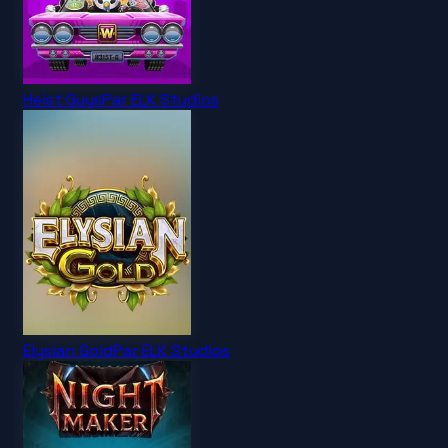
Heist Guys
Par
ELK Studios
Elysian Gold
Par
ELK Studios