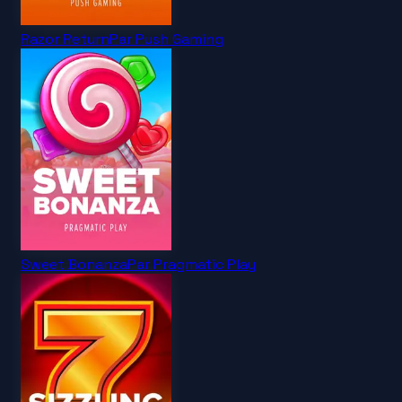
Razor Return
Par
Push Gaming
Sweet Bonanza
Par
Pragmatic Play