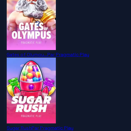
Gates of Olympu...
Par
Pragmatic Play
Sugar Rush
Par
Pragmatic Play