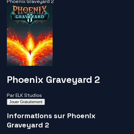
Phoenix Graveyard 2
Phoenix Graveyard 2
Par
ELK Studios
Jouer Gratuitement
Informations sur Phoenix
Graveyard 2