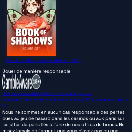
Book of Shadows
Par
Nolimit City
Jouer de manière responsable
Jeu responsable
Méthode d'analyse des
casinos
Comment choisir son casino ?
Qui sommes-nous
?
Nous ne sommes en aucun cas responsable des pertes
dues au jeu de hasard dans les casinos ou aux paris sur
les sites de paris liés à l'une de nos offres de bonus. Ne
misez jamais de l'argent que vous n'avez pas ou que