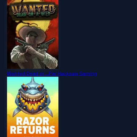
Wanted Dead or ...
Par
Hacksaw Gaming