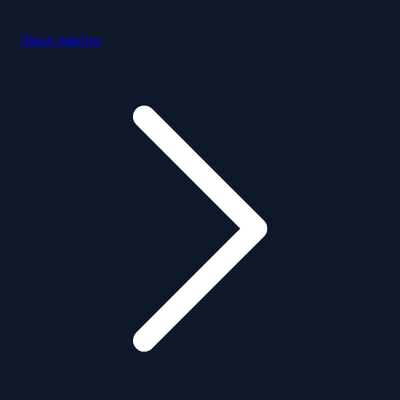
Jeux casino