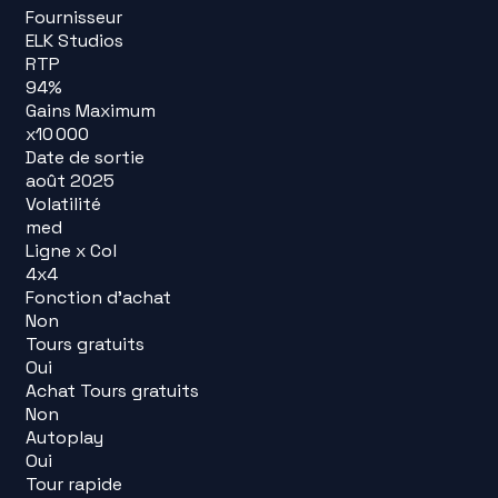
Fournisseur
ELK Studios
RTP
94
%
Gains Maximum
x
10 000
Date de sortie
août 2025
Volatilité
med
Ligne x Col
4x4
Fonction d'achat
Non
Tours gratuits
Oui
Achat Tours gratuits
Non
Autoplay
Oui
Tour rapide