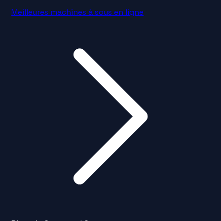
Meilleures machines à sous en ligne