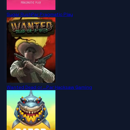
Sugar Rush
Par
Pragmatic Play
Wanted Dead or ...
Par
Hacksaw Gaming