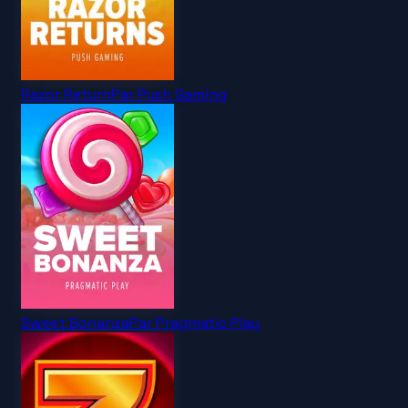
Razor Return
Par
Push Gaming
Sweet Bonanza
Par
Pragmatic Play