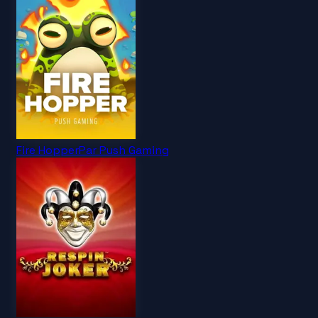
Fire Hopper
Par
Push Gaming