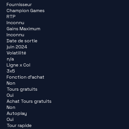
Fournisseur
Champion Games
RTP
Inconnu
Gains Maximum
Inconnu
Date de sortie
juin 2024
Volatilité
n/a
Ligne x Col
3x5
Fonction d'achat
Non
Tours gratuits
Oui
Achat Tours gratuits
Non
Autoplay
Oui
Tour rapide