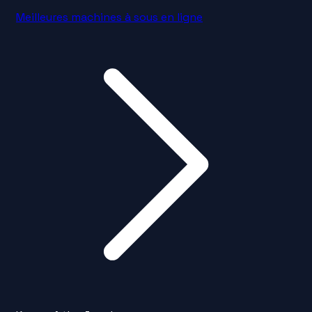
Meilleures machines à sous en ligne