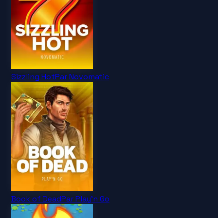
Sizzling Hot
Par
Novomatic
Book of Dead
Par
Play'n Go