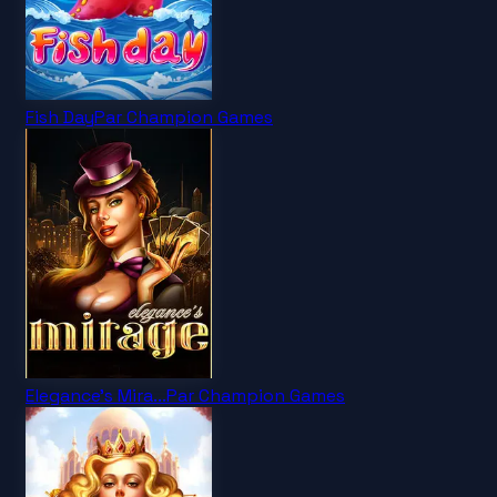
Fish Day
Par
Champion Games
Elegance's Mira...
Par
Champion Games