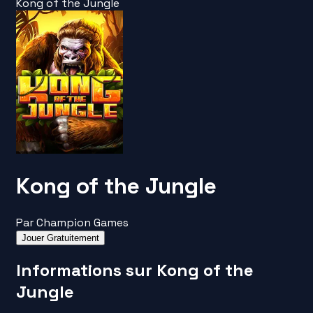
Kong of the Jungle
Kong of the Jungle
Par
Champion Games
Jouer Gratuitement
Informations sur Kong of the
Jungle