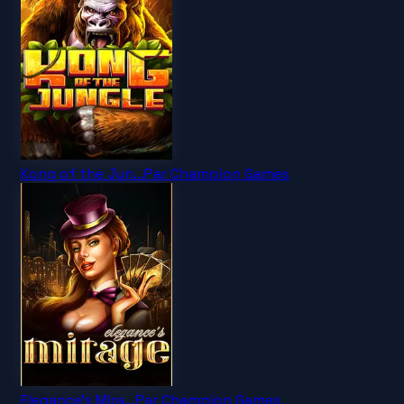
Kong of the Jun...
Par
Champion Games
Elegance's Mira...
Par
Champion Games