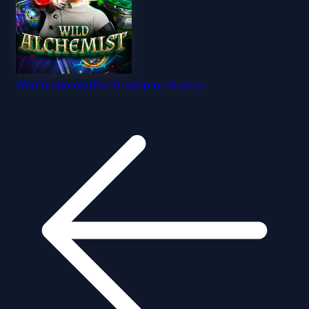
Wild Alchemist
Par
Champion Games