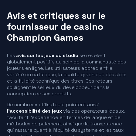
Avis et critiques sur le
fournisseur de casino
Champion Games
Les
avis sur les jeux du studio
se révèlent
globalement positifs au sein de la communauté des
joueurs en ligne. Les utilisateurs apprécient la
variété du catalogue, la qualité graphique des slots
et la fluidité technique des titres. Ces retours
soulignent le sérieux du développeur dans la
conception de ses produits.
De nombreux utilisateurs pointent aussi
l'accessibilité des jeux
via des opérateurs locaux,
facilitant l'expérience en termes de langue et de
méthodes de paiement, ainsi que la transparence
qui rassure quant à l'équité du système et les taux