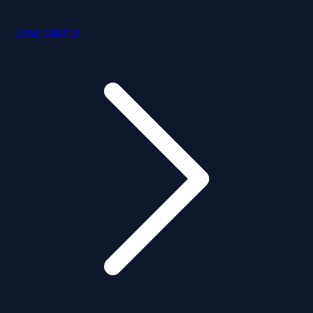
Jeux casino