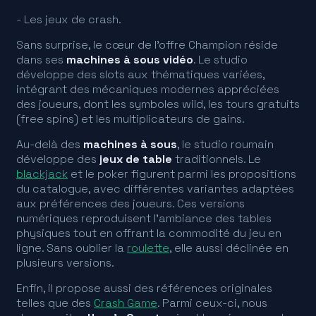
- Les jeux de crash.
Sans surprise, le cœur de l'offre Champion réside
dans ses
machines à sous vidéo
. Le studio
développe des slots aux thématiques variées,
intégrant des mécaniques modernes appréciées
des joueurs, dont les symboles wild, les tours gratuits
(free spins) et les multiplicateurs de gains.
Au-delà des
machines à sous
, le studio roumain
développe des
jeux de table
traditionnels. Le
blackjack
et le poker figurent parmi les propositions
du catalogue, avec différentes variantes adaptées
aux préférences des joueurs. Ces versions
numériques reproduisent l'ambiance des tables
physiques tout en offrant la commodité du jeu en
ligne. Sans oublier la
roulette
, elle aussi déclinée en
plusieurs versions.
Enfin, il propose aussi des références originales
telles que des
Crash Game
. Parmi ceux-ci, nous