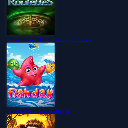
European roulet...
Par
Champion Games
Fish Day
Par
Champion Games