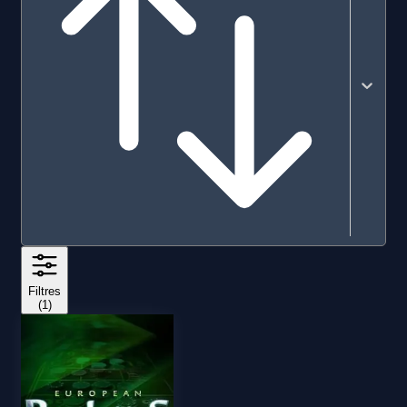
Pertinen
Filtres
(1)