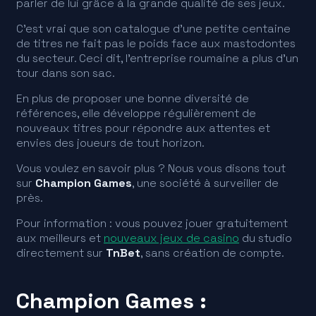
parler de lui grâce à la grande qualité de ses jeux.
C’est vrai que son catalogue d’une petite centaine
de titres ne fait pas le poids face aux mastodontes
du secteur. Ceci dit, l’entreprise roumaine a plus d’un
tour dans son sac.
En plus de proposer une bonne diversité de
références, elle développe régulièrement de
nouveaux titres pour répondre aux attentes et
envies des joueurs de tout horizon.
Vous voulez en savoir plus ? Nous vous disons tout
sur
Champion Games
, une société à surveiller de
près.
Pour information : vous pouvez jouer gratuitement
aux meilleurs et
nouveaux jeux de casino
du studio
directement sur
TnBet
, sans création de compte.
Champion Games :