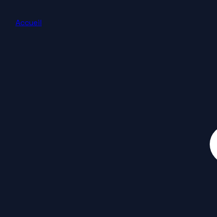
Accueil