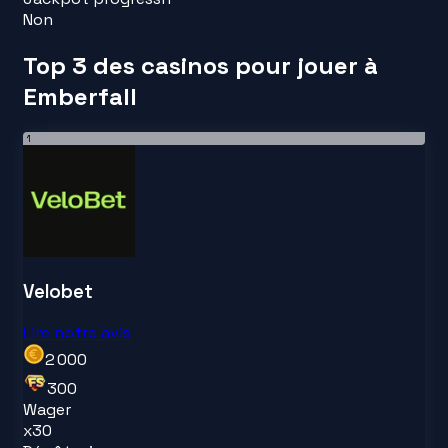
Non
Top 3 des casinos pour jouer à
Emberfall
1
Velobet
Lire notre avis
2 000
300
Wager
x
30