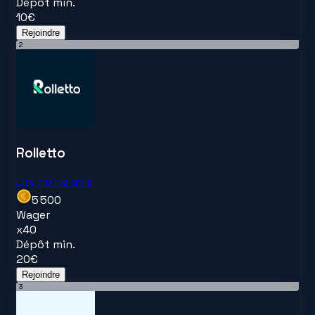
Dépôt min.
10
€
Rejoindre
2
Rolletto
Lire notre avis
5 500
Wager
x
40
Dépôt min.
20
€
Rejoindre
3