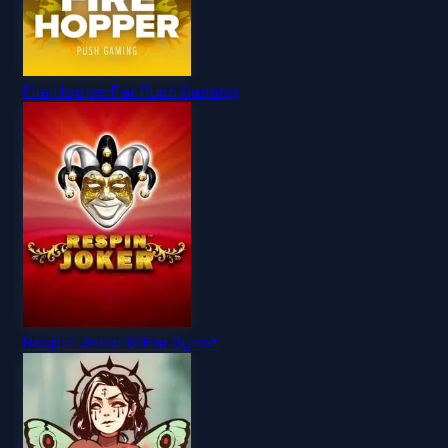
Fire Hopper
Par
Push Gaming
Respin Joker 81
Par
Synot