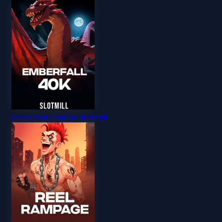
Emberfall 40k
Par
Slotmill