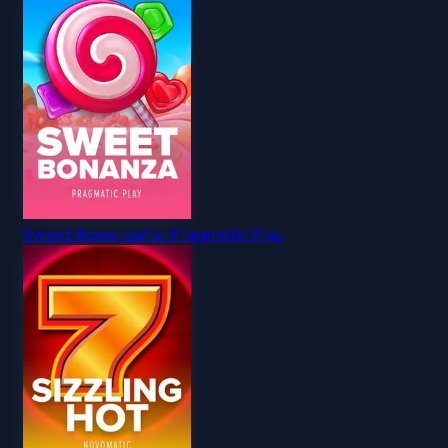
Sweet Bonanza
Par
Pragmatic Play