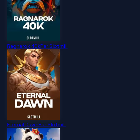
Ragnarok 40k
Par
Slotmill
Eternal Dawn
Par
Slotmill