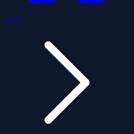
Accueil