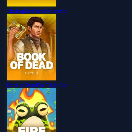
Sizzling Hot
Par
Novomatic
Book of Dead
Par
Play'n Go