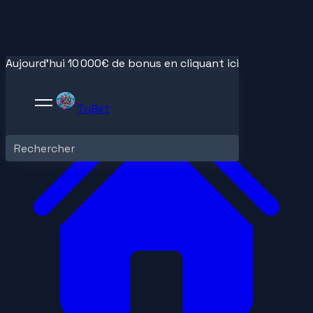
Aujourd'hui 10 000€ de bonus en cliquant ici
TnBet
Rechercher