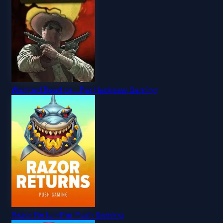
Wanted Dead or ...
Par
Hacksaw Gaming
Razor Return
Par
Push Gaming