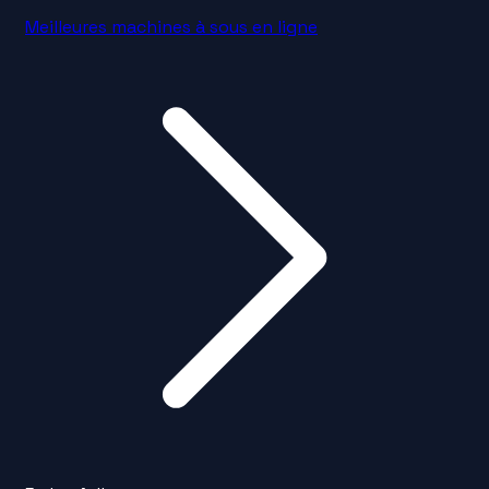
Meilleures machines à sous en ligne