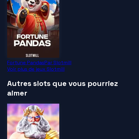
Fortune Pandas
Par
Slotmill
Voir plus de jeux Slotmill
Autres slots que vous pourriez
aimer