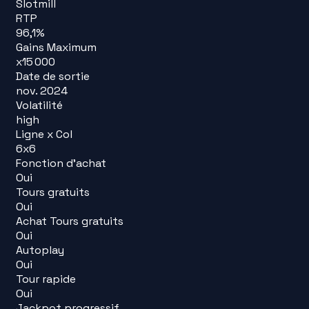
Slotmill
RTP
96,1
%
Gains Maximum
x
15 000
Date de sortie
nov. 2024
Volatilité
high
Ligne x Col
6x6
Fonction d'achat
Oui
Tours gratuits
Oui
Achat Tours gratuits
Oui
Autoplay
Oui
Tour rapide
Oui
Jackpot progressif