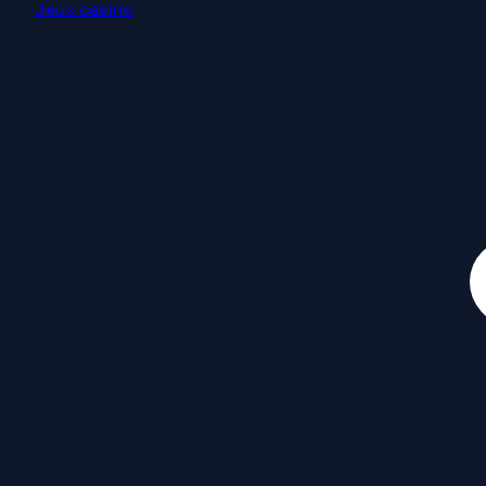
Jeux casino