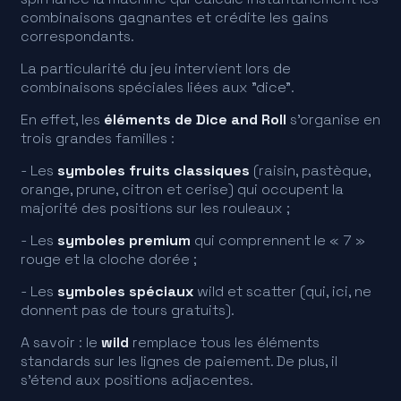
combinaisons gagnantes et crédite les gains
correspondants.
La particularité du jeu intervient lors de
combinaisons spéciales liées aux "dice".
En effet, les
éléments de Dice and Roll
s'organise en
trois grandes familles :
- Les
symboles fruits classiques
(raisin, pastèque,
orange, prune, citron et cerise) qui occupent la
majorité des positions sur les rouleaux ;
- Les
symboles premium
qui comprennent le « 7 »
rouge et la cloche dorée ;
- Les
symboles spéciaux
wild et scatter (qui, ici, ne
donnent pas de tours gratuits).
A savoir : le
wild
remplace tous les éléments
standards sur les lignes de paiement. De plus, il
s’étend aux positions adjacentes.