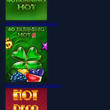
40 Burning Hot
Par
Amusnet
40 Burning Hot ...
Par
Amusnet