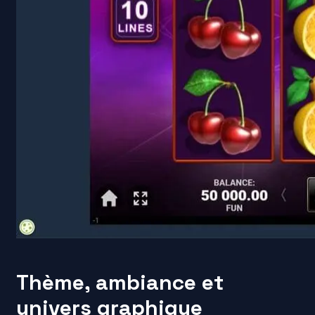
Thème, ambiance et
univers graphique