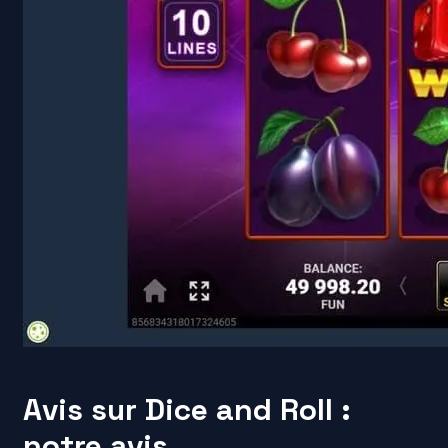
Avis sur Dice and Roll :
notre avis