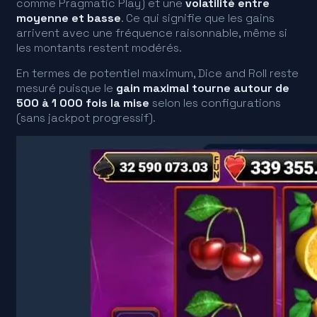
comme Pragmatic Play) et une
volatilité entre
moyenne et basse
. Ce qui signifie que les gains
arrivent avec une fréquence raisonnable, même si
les montants restent modérés.
En termes de potentiel maximum, Dice and Roll reste
mesuré puisque le
gain maximal tourne autour de
500 à 1 000 fois la mise
selon les configurations
(sans jackpot progressif).