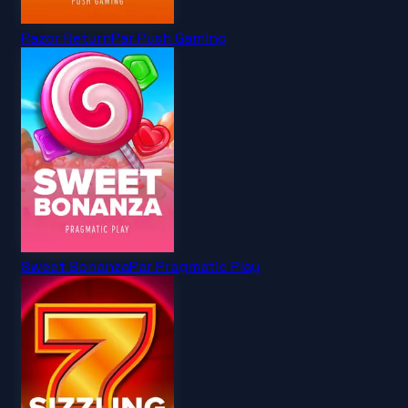
Razor Return
Par
Push Gaming
Sweet Bonanza
Par
Pragmatic Play