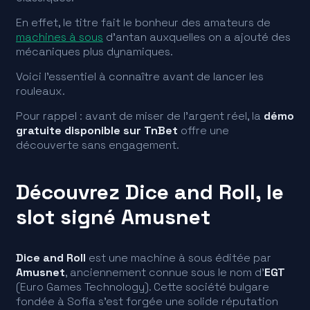
En effet, le titre fait le bonheur des amateurs de
machines à sous
d’antan auxquelles on a ajouté des
mécaniques plus dynamiques.
Voici l'essentiel à connaître avant de lancer les
rouleaux.
Pour rappel : avant de miser de l'argent réel, la
démo
gratuite disponible sur TnBet
offre une
découverte sans engagement.
Découvrez Dice and Roll, le
slot signé Amusnet
Dice and Roll
est une machine à sous éditée par
Amusnet
, anciennement connue sous le nom d'
EGT
(Euro Games Technology). Cette société bulgare
fondée à Sofia s'est forgée une solide réputation