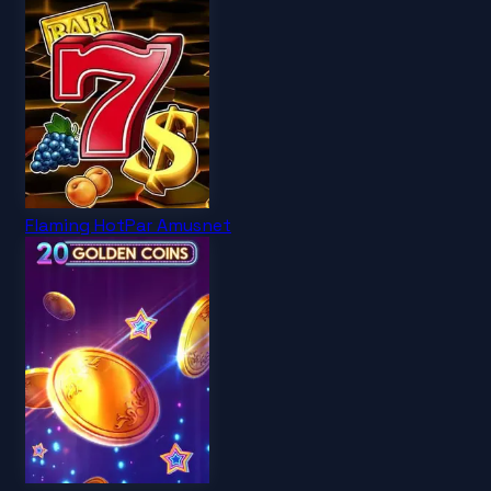
Flaming Hot
Par
Amusnet