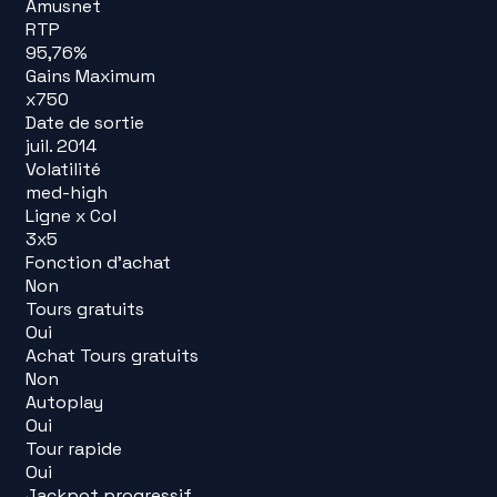
Amusnet
RTP
95,76
%
Gains Maximum
x
750
Date de sortie
juil. 2014
Volatilité
med-high
Ligne x Col
3x5
Fonction d'achat
Non
Tours gratuits
Oui
Achat Tours gratuits
Non
Autoplay
Oui
Tour rapide
Oui
Jackpot progressif