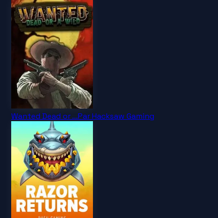
Wanted Dead or ...
Par
Hacksaw Gaming