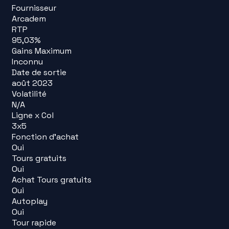
Fournisseur
Arcadem
RTP
95,03
%
Gains Maximum
Inconnu
Date de sortie
août 2023
Volatilité
N/A
Ligne x Col
3x5
Fonction d'achat
Oui
Tours gratuits
Oui
Achat Tours gratuits
Oui
Autoplay
Oui
Tour rapide