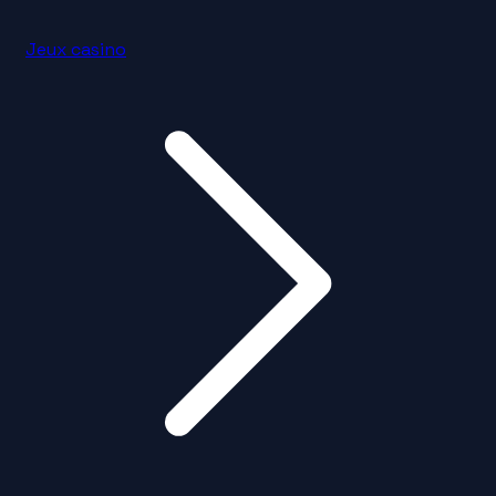
Jeux casino