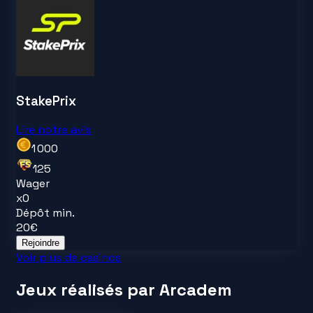
StakePrix
Lire notre avis
1 000
125
Wager
x
0
Dépôt min.
20
€
Rejoindre
Voir plus de casinos
Jeux réalisés par Arcadem