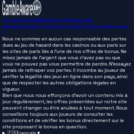
Jeu responsable
Méthode d'analyse des
casinos
Comment choisir son casino ?
Qui sommes-nous
?
Nous ne sommes en aucun cas responsable des pertes
dues au jeu de hasard dans les casinos ou aux paris sur
les sites de paris liés à l'une de nos offres de bonus. Ne
misez jamais de l'argent que vous n'avez pas ou que
vous ne pouvez pas vous permettre de perdre. N'essayez
jamais de rattraper vos pertes. Il incombe au joueur de
vérifier la légalité des jeux en ligne dans son pays, ainsi
que de respecter les autres obligations légales en
vigueur.
Bien que nous nous efforçons d'avoir un contenu mis à
jour régulièrement, les offres présentées sur notre site
peuvent changer ou être anulées à tout moment. Nous
conseillons toujours aux joueurs de consulter les
conditions et de vérifier les bonus directement sur le
site proposant le bonus en question.
🇫🇷
Français
▼