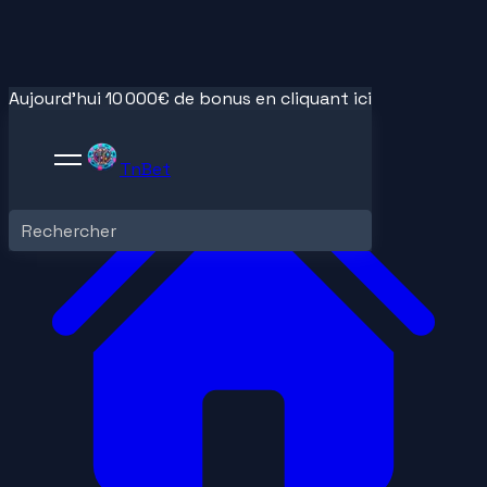
Aujourd'hui 10 000€ de bonus en cliquant ici
TnBet
Rechercher