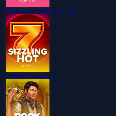
Sweet Bonanza
Par
Pragmatic Play
Sizzling Hot
Par
Novomatic