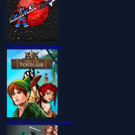
Rocketman
Par
Arcadem
Fight For Never...
Par
Arcadem