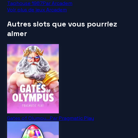
Taphouse 1987
Par
Arcadem
Voir plus de jeux Arcadem
Autres slots que vous pourriez
aimer
Gates of Olympu...
Par
Pragmatic Play