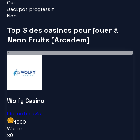
Oui
Jackpot progressif
Non
Top 3 des casinos pour jouer à
Neon Fruits (Arcadem)
1
Wolfy Casino
Lire notre avis
1 000
Wager
x
0