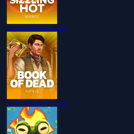
Sizzling Hot
Par
Novomatic
Book of Dead
Par
Play'n Go