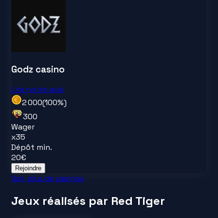
Godz casino
Lire notre avis
2 000
(
100
%)
300
Wager
x
35
Dépôt min.
20
€
Rejoindre
Voir plus de casinos
Jeux réalisés par Red Tiger