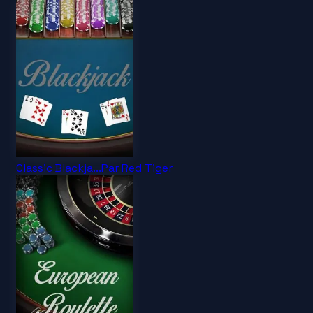
Classic Blackja...
Par
Red Tiger