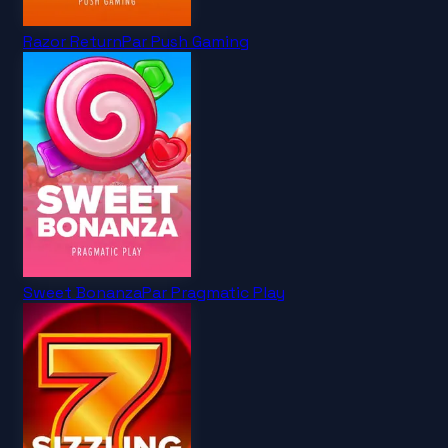
Razor Return
Par
Push Gaming
Sweet Bonanza
Par
Pragmatic Play