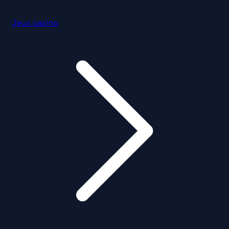
Jeux casino