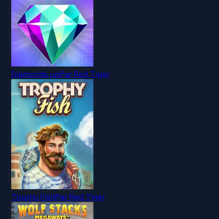
Diamonds up
Par
Red Tiger
Trophy Fish
Par
Red Tiger