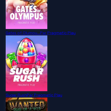
Gates of Olympu...
Par
Pragmatic Play
Sugar Rush
Par
Pragmatic Play