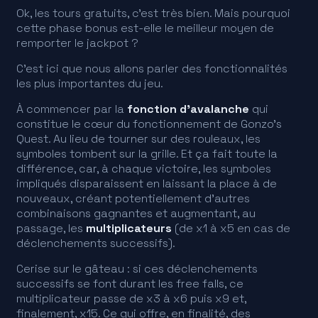
Ok, les tours gratuits, c’est très bien. Mais pourquoi
cette phase bonus est-elle le meilleur moyen de
remporter le jackpot ?
C’est ici que nous allons parler des fonctionnalités
les plus importantes du jeu.
À commencer par la
fonction d'avalanche
qui
constitue le cœur du fonctionnement de Gonzo's
Quest. Au lieu de tourner sur des rouleaux, les
symboles tombent sur la grille. Et ça fait toute la
différence, car, à chaque victoire, les symboles
impliqués disparaissent en laissant la place à de
nouveaux, créant potentiellement d'autres
combinaisons gagnantes et augmentant, au
passage, les
multiplicateurs
(de x1 à x5 en cas de
déclenchements successifs).
Cerise sur le gâteau : si ces déclenchements
successifs se font durant les free falls, ce
multiplicateur passe de x3 à x6 puis x9 et,
finalement, x15. Ce qui offre, en finalité, des