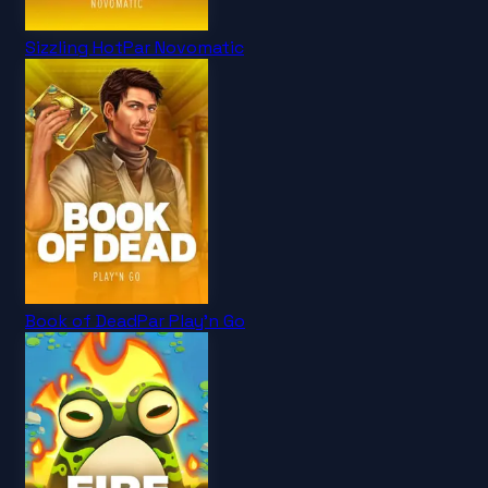
Sizzling Hot
Par
Novomatic
Book of Dead
Par
Play'n Go