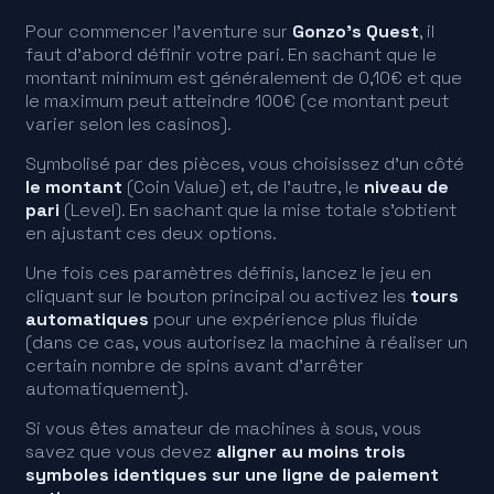
Pour commencer l'aventure sur
Gonzo's Quest
, il
faut d’abord définir votre pari. En sachant que le
montant minimum est généralement de 0,10€ et que
le maximum peut atteindre 100€ (ce montant peut
varier selon les casinos).
Symbolisé par des pièces, vous choisissez d’un côté
le montant
(Coin Value) et, de l’autre, le
niveau de
pari
(Level). En sachant que la mise totale s’obtient
en ajustant ces deux options.
Une fois ces paramètres définis, lancez le jeu en
cliquant sur le bouton principal ou activez les
tours
automatiques
pour une expérience plus fluide
(dans ce cas, vous autorisez la machine à réaliser un
certain nombre de spins avant d’arrêter
automatiquement).
Si vous êtes amateur de machines à sous, vous
savez que vous devez
aligner au moins trois
symboles identiques sur une ligne de paiement