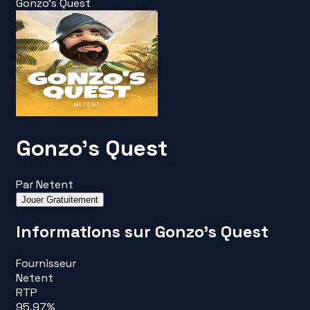
Gonzo's Quest
Gonzo's Quest
Par
Netent
Jouer Gratuitement
Informations sur Gonzo's Quest
Fournisseur
Netent
RTP
95,97
%