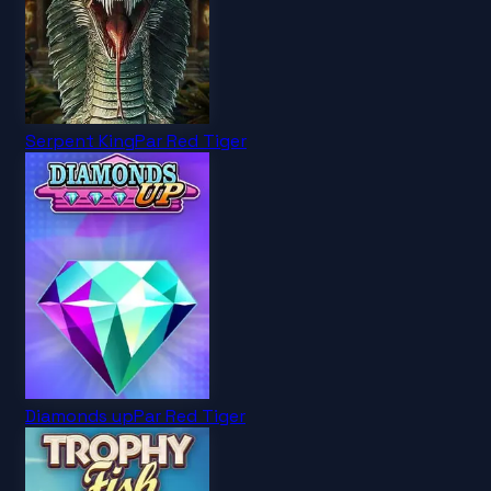
Serpent King
Par
Red Tiger
Diamonds up
Par
Red Tiger