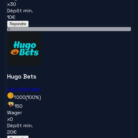
x
30
Dépôt min.
10
€
Rejoindre
2
Hugo Bets
Lire notre avis
1 000
(
100
%)
150
Wager
x
0
Dépôt min.
20
€