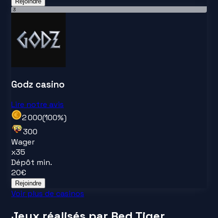
Rejoindre
3
Godz casino
Lire notre avis
2 000
(
100
%)
300
Wager
x
35
Dépôt min.
20
€
Rejoindre
Voir plus de casinos
Jeux réalisés par Red Tiger