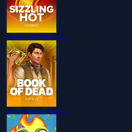
Sizzling Hot
Par
Novomatic
Book of Dead
Par
Play'n Go