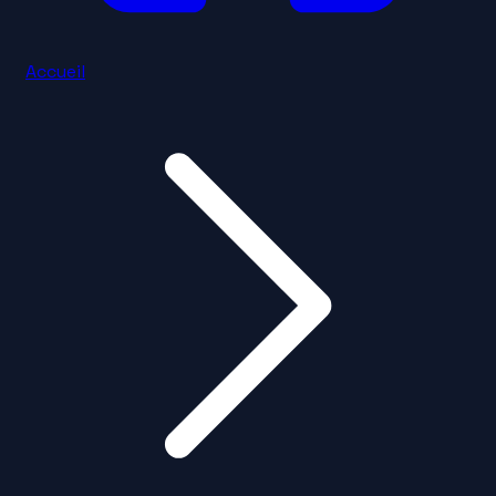
Accueil