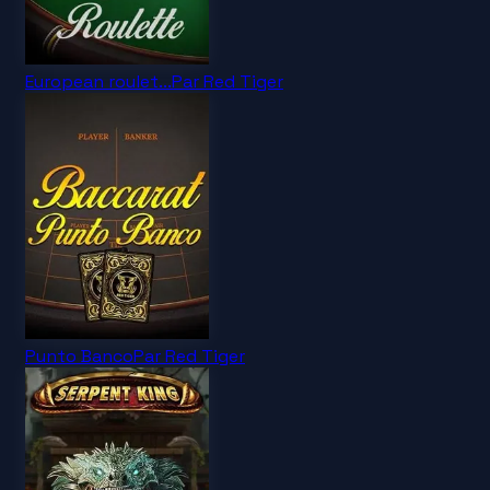
European roulet...
Par
Red Tiger
Punto Banco
Par
Red Tiger