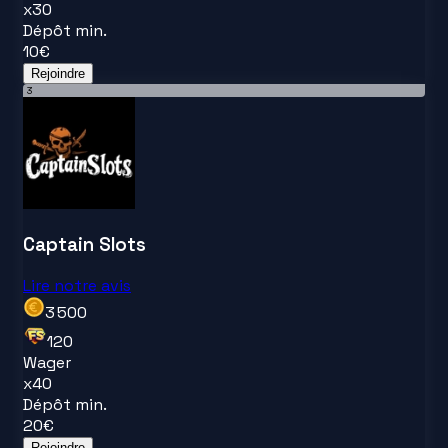
x
30
Dépôt min.
10
€
Rejoindre
3
Captain Slots
Lire notre avis
3 500
120
Wager
x
40
Dépôt min.
20
€
Rejoindre