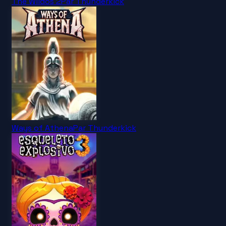
The Wildos 2
Par
Thunderkick
Ways of Athena
Par
Thunderkick