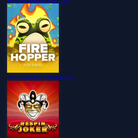
Book of Dead
Par
Play'n Go
Fire Hopper
Par
Push Gaming