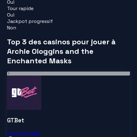
Oui
Tour rapide
Oui
Jackpot progressif
Non
Top 3 des casinos pour jouer à
Archie Ologgins and the
Enchanted Masks
1
GTBet
Lire notre avis