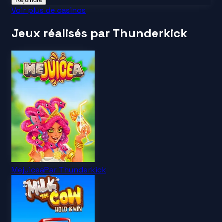
Voir plus de casinos
Jeux réalisés par Thunderkick
Mejuicea
Par
Thunderkick