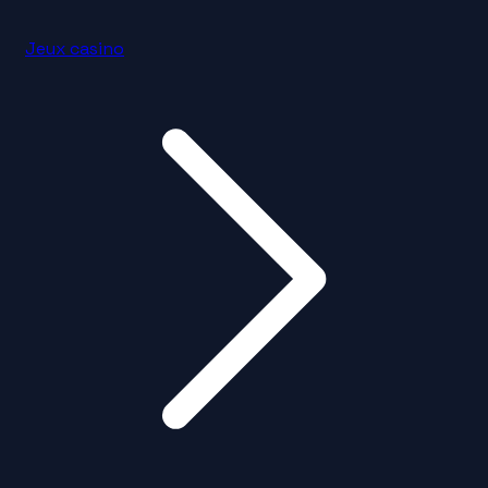
Jeux casino