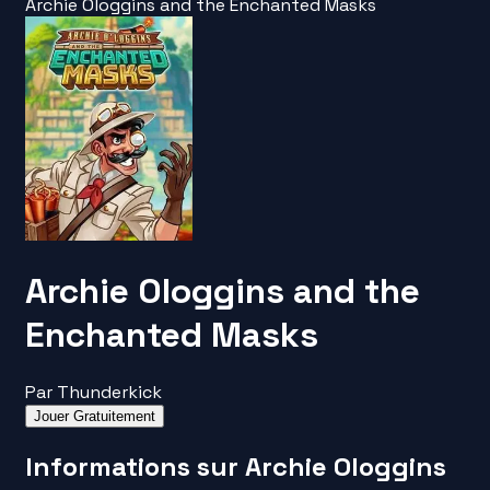
Archie Ologgins and the Enchanted Masks
Archie Ologgins and the
Enchanted Masks
Par
Thunderkick
Jouer Gratuitement
Informations sur Archie Ologgins