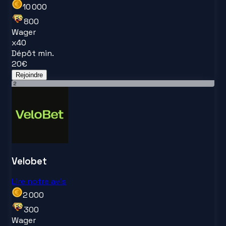
10 000
800
Wager
x
40
Dépôt min.
20
€
Rejoindre
2
Velobet
Lire notre avis
2 000
300
Wager