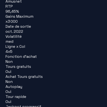
Amusnet
RTP
96,45
%
Gains Maximum
x
3 000
Date de sortie
oct. 2022
Volatilité
med
Ligne x Col
4x5
Fonction d'achat
Non
Tours gratuits
Oui
Achat Tours gratuits
Non
Autoplay
Oui
Tour rapide
Oui
Jackpot progressif