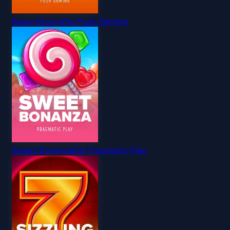
Razor Return
Par
Push Gaming
Sweet Bonanza
Par
Pragmatic Play