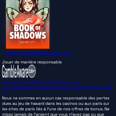
Book of Shadows
Par
Nolimit City
Jouer de manière responsable
Jeu responsable
Méthode d'analyse des
casinos
Comment choisir son casino ?
Qui sommes-nous
?
Nous ne sommes en aucun cas responsable des pertes
dues au jeu de hasard dans les casinos ou aux paris sur
les sites de paris liés à l'une de nos offres de bonus. Ne
misez jamais de l'argent que vous n'avez pas ou que