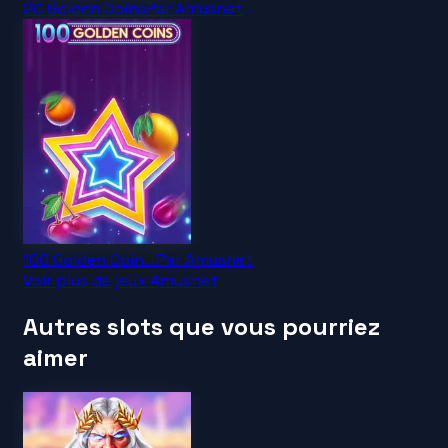
20 Golden Coins
Par
Amusnet
100 Golden Coin...
Par
Amusnet
Voir plus de jeux Amusnet
Autres slots que vous pourriez
aimer