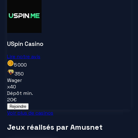
USpin Casino
Lire notre avis
5 000
350
Wager
x
40
Dépôt min.
20
€
Rejoindre
Voir plus de casinos
Jeux réalisés par Amusnet