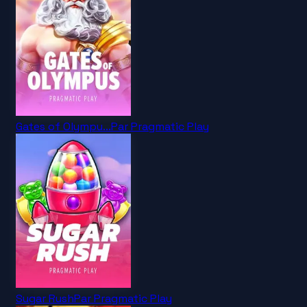
Gates of Olympu...
Par
Pragmatic Play
Sugar Rush
Par
Pragmatic Play