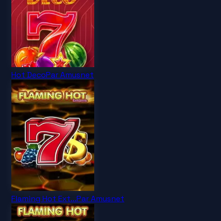
Hot Deco
Par
Amusnet
Flaming Hot Ext...
Par
Amusnet