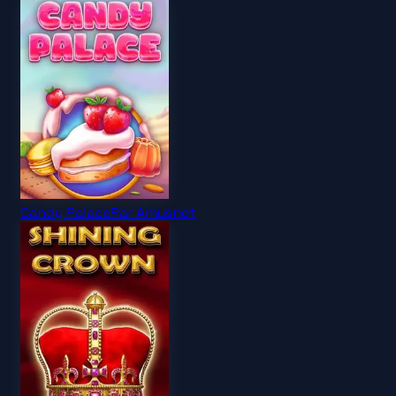
Candy Palace
Par
Amusnet