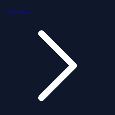
Jeux casino