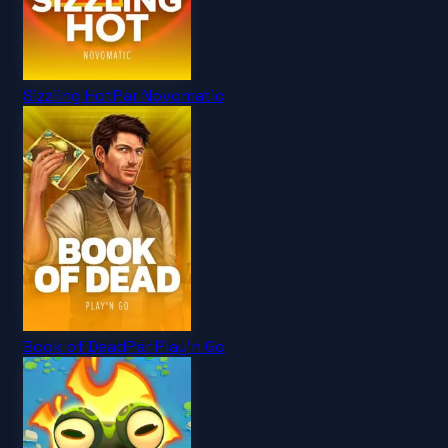
Sizzling Hot
Par
Novomatic
Book of Dead
Par
Play'n Go