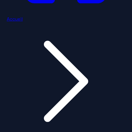
Accueil