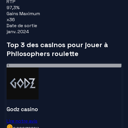
RTP
97,3
%
Gains Maximum
x
36
Date de sortie
janv. 2024
Top 3 des casinos pour jouer à
Philosophers roulette
1
Godz casino
Lire notre avis