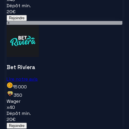
Dépôt min.
20
€
Rejoindre
3
Bet Riviera
Lire notre avis
15 000
350
Wager
x
40
Dépôt min.
20
€
Rejoindre