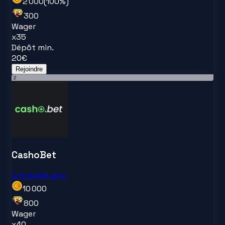
2 000
(
100
%)
300
Wager
x
35
Dépôt min.
20
€
Rejoindre
2
CashoBet
Lire notre avis
10 000
800
Wager
x
40