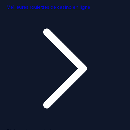
Meilleures roulettes de casino en ligne