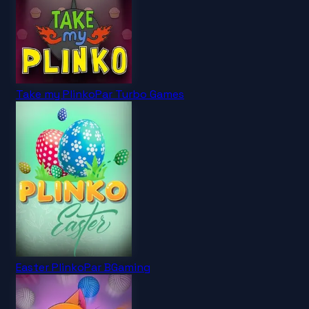
Take my Plinko
Par
Turbo Games
Easter Plinko
Par
BGaming