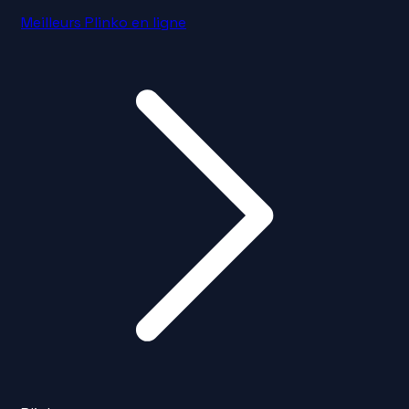
Meilleurs Plinko en ligne