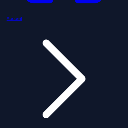
Accueil