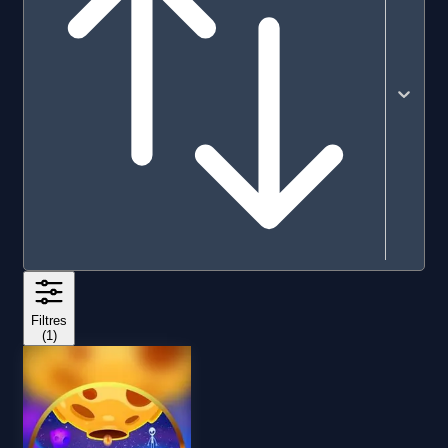
Pertinen
Filtres
(1)