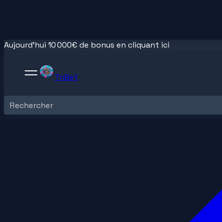
Aujourd'hui 10 000€ de bonus en cliquant ici
TnBet
Rechercher