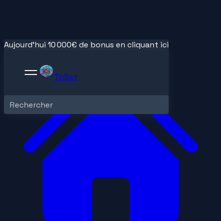
Aujourd'hui 10 000€ de bonus en cliquant ici
TnBet
Rechercher