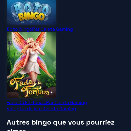
Boto bingo
Par
Caleta Gaming
Fada Da Fortuna...
Par
Caleta Gaming
Voir plus de jeux Caleta Gaming
Autres bingo que vous pourriez