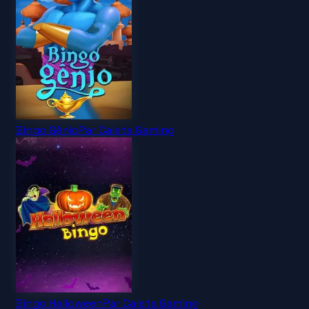
Bingo Gênio
Par
Caleta Gaming
Bingo Halloween
Par
Caleta Gaming