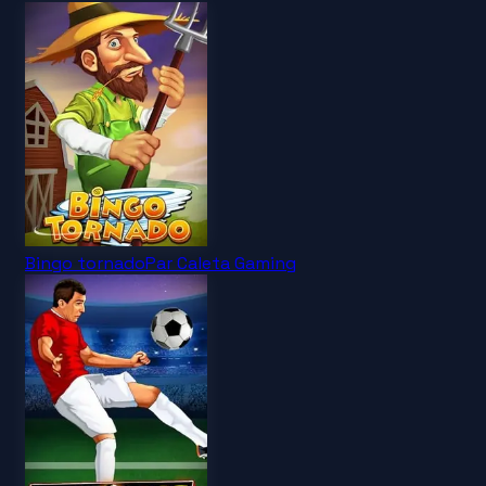
Bingo tornado
Par
Caleta Gaming