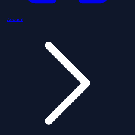
Accueil