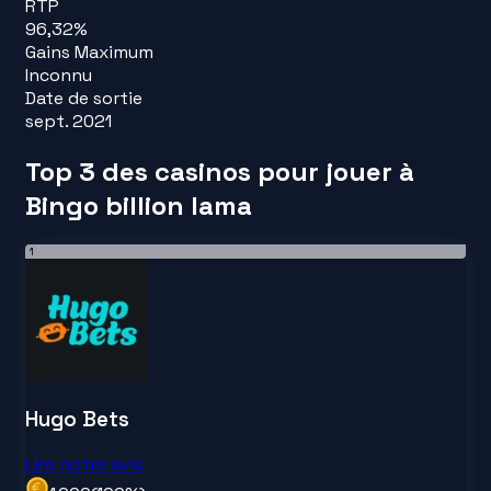
RTP
96,32
%
Gains Maximum
Inconnu
Date de sortie
sept. 2021
Top 3 des casinos pour jouer à
Bingo billion lama
1
Hugo Bets
Lire notre avis