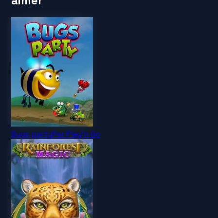
aimer
Bugs party
Par
Play'n Go