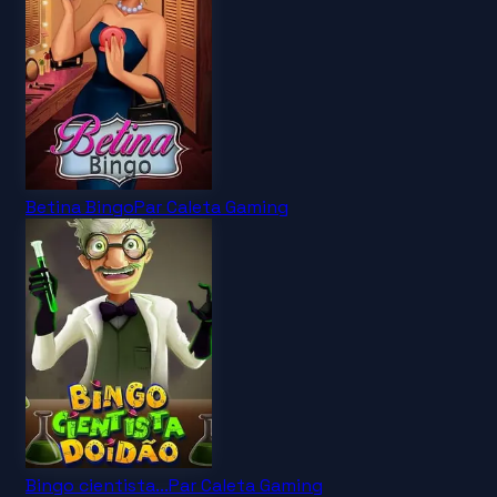
Betina Bingo
Par
Caleta Gaming
Bingo cientista...
Par
Caleta Gaming