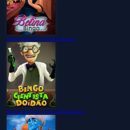
Betina Bingo
Par
Caleta Gaming
Bingo cientista...
Par
Caleta Gaming