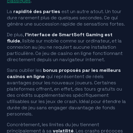
classiques
.
La
rapidité des parties
est un autre atout. Un tour
dure rarement plus de quelques secondes. Ce qui
génère une succession rapide de sensations fortes.
De plus,
l'interface de SmartSoft Gaming est
fluide
, lisible sur mobile comme sur ordinateur, et la
connexion au jeu ne requiert aucune installation
particulière. Ce jeu de casino en ligne fonctionnant
directement depuis un navigateur internet.
Sans oublier les
bonus proposés par les meilleurs
casinos en ligne
qui représentent de réels
avantages pour les nouveaux joueurs. Certaines
plateformes offrent, en effet, des tours gratuits ou
des crédits supplémentaires spécifiquement
utilisables sur les jeux de crash. Idéal pour étendre la
durée de jeu sans engager davantage de fonds
personnels.
Concrètement, les limites du jeu tiennent
principalement à sa
volatilité
. Les crashs précoces