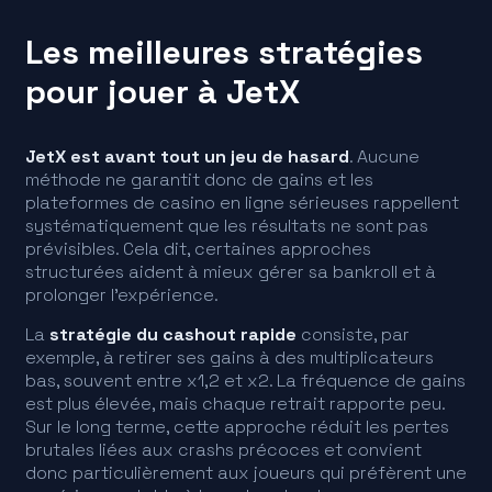
Les meilleures stratégies
pour jouer à JetX
JetX est avant tout un jeu de hasard
. Aucune
méthode ne garantit donc de gains et les
plateformes de casino en ligne sérieuses rappellent
systématiquement que les résultats ne sont pas
prévisibles. Cela dit, certaines approches
structurées aident à mieux gérer sa bankroll et à
prolonger l'expérience.
La
stratégie du cashout rapide
consiste, par
exemple, à retirer ses gains à des multiplicateurs
bas, souvent entre x1,2 et x2. La fréquence de gains
est plus élevée, mais chaque retrait rapporte peu.
Sur le long terme, cette approche réduit les pertes
brutales liées aux crashs précoces et convient
donc particulièrement aux joueurs qui préfèrent une