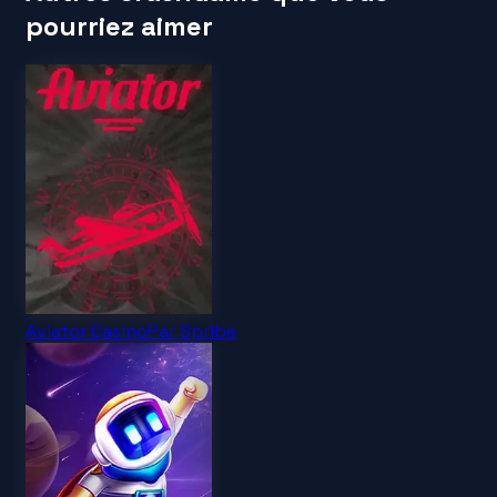
pourriez aimer
Aviator Casino
Par
Spribe