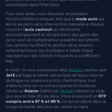
consultable dans l'interface.
Pour vous aider, vous disposez de plusieurs
fonctionnalités pratiques tels que le
mode auto
qui
lance les paris sans intervention manuelle à chaque
round et l'
auto cashout
qui déclenche
automatiquement la récupération des gains dès
qu'un seuil de multiplicateur prédéfini est atteint.
Ces options facilitent la gestion de la session,
notamment pour les stratégies à faible risque
reposant sur des retraits fréquents à coefficient
bas.
À noter : si vous connaissez déjà
Aviator
, sachez que
JetX
partage la même mécanique de base, mais se
distingue sur plusieurs points. L'esthétique, tout
d’abord, mise sur un univers spatial et moderne,
tandis qu'
Aviator
(édité par
Spribe
) adopte un style
plus épuré. Cela dit, les deux titres proposent un
RTP
compris entre 97 % et 98 %
, ce qui les place dans la
moyenne haute des jeux de casino en ligne.