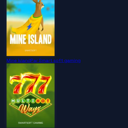
Mine Island
Par
Smart soft gaming