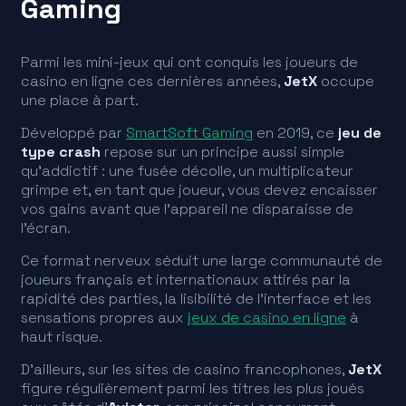
Gaming
Parmi les mini-jeux qui ont conquis les joueurs de
casino en ligne ces dernières années,
JetX
occupe
une place à part.
Développé par
SmartSoft Gaming
en 2019, ce
jeu de
type crash
repose sur un principe aussi simple
qu'addictif : une fusée décolle, un multiplicateur
grimpe et, en tant que joueur, vous devez encaisser
vos gains avant que l'appareil ne disparaisse de
l'écran.
Ce format nerveux séduit une large communauté de
joueurs français et internationaux attirés par la
rapidité des parties, la lisibilité de l'interface et les
sensations propres aux
jeux de casino en ligne
à
haut risque.
D’ailleurs, sur les sites de casino francophones,
JetX
figure régulièrement parmi les titres les plus joués