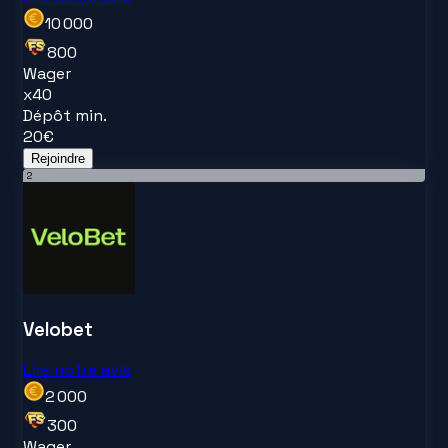
10 000
800
Wager
x
40
Dépôt min.
20
€
Rejoindre
2
Velobet
Lire notre avis
2 000
300
Wager