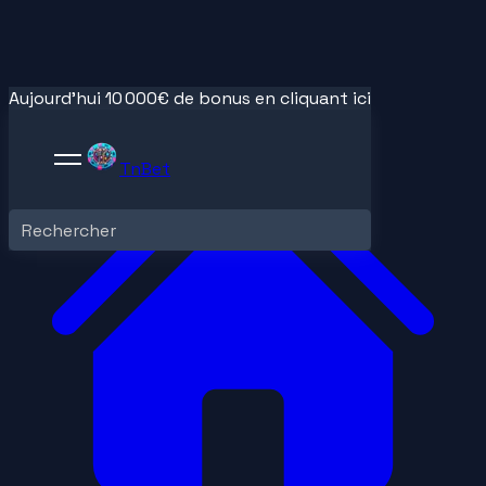
Aujourd'hui 10 000€ de bonus en cliquant ici
TnBet
Rechercher