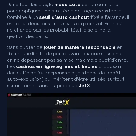
Dans tous les cas, le
mode auto
est un outil utile
pour appliquer une stratégie de façon constante.
Combiné à un
seuil d'auto cashout
fixé à l'avance, il
évite les décisions impulsives en plein vol. Bien qu’il
ne change pas les probabilités, il discipline la
gestion des paris.
Sans oublier de
jouer de manière responsable
en
fixant une limite de perte avant chaque session et
en ne dépassant pas sa mise maximale quotidienne.
Les
casinos en ligne agréés et fiables
proposant
des outils de jeu responsable (plafonds de dépôt,
auto-exclusion) qui méritent d'être utilisés, surtout
sur un format aussi rapide que
JetX
.