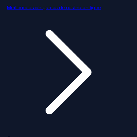
Meilleurs crash games de casino en ligne