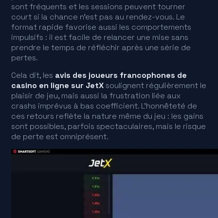
sont fréquents et les sessions peuvent tourner
court si la chance n'est pas au rendez-vous. Le
format rapide favorise aussi les comportements
impulsifs : il est facile de relancer une mise sans
prendre le temps de réfléchir après une série de
pertes.
Cela dit, les
avis des joueurs francophones de
casino en ligne sur JetX
soulignent régulièrement le
plaisir de jeu, mais aussi la frustration liée aux
crashs imprévus à bas coefficient. L'honnêteté de
ces retours reflète la nature même du jeu : les gains
sont possibles, parfois spectaculaires, mais le risque
de perte est omniprésent.