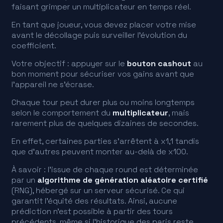
faisant grimper un multiplicateur en temps réel.
En tant que joueur, vous devez placer votre mise
avant le décollage puis surveiller l'évolution du
coefficient.
Votre objectif : appuyer sur le
bouton cashout
au
bon moment pour sécuriser vos gains avant que
l'appareil ne s'écrase.
Chaque tour peut durer plus ou moins longtemps
selon le comportement du
multiplicateur
, mais
rarement plus de quelques dizaines de secondes.
En effet, certaines parties s'arrêtent à x1,1 tandis
que d'autres peuvent monter au-delà de x100.
À savoir : l'issue de chaque round est déterminée
par un
algorithme de génération aléatoire certifié
(RNG), hébergé sur un serveur sécurisé. Ce qui
garantit l'équité des résultats. Ainsi, aucune
prédiction n'est possible à partir des tours
précédents, même si l'historique des paris reste