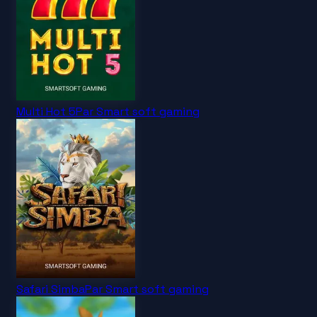
Multi Hot 5
Par
Smart soft gaming
Safari Simba
Par
Smart soft gaming