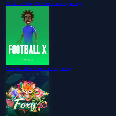
Multi Hot Ways
Par
Smart soft gaming
Football X
Par
Smart soft gaming