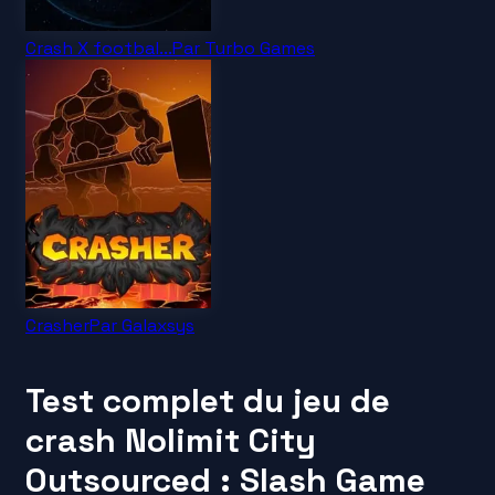
Crash X footbal...
Par
Turbo Games
Crasher
Par
Galaxsys
Test complet du jeu de
crash Nolimit City
Outsourced : Slash Game