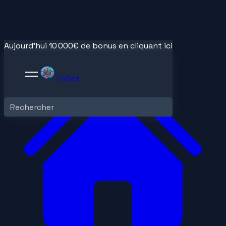
Aujourd'hui 10 000€ de bonus en cliquant ici
TnBet
Rechercher