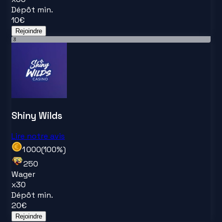
Dépôt min.
10
€
Rejoindre
3
Shiny Wilds
Lire notre avis
1 000
(
100
%)
250
Wager
x
30
Dépôt min.
20
€
Rejoindre