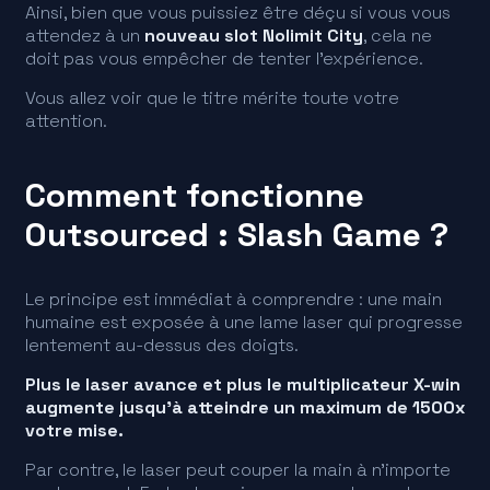
Ainsi, bien que vous puissiez être déçu si vous vous
attendez à un
nouveau slot Nolimit City
, cela ne
doit pas vous empêcher de tenter l’expérience.
Vous allez voir que le titre mérite toute votre
attention.
Comment fonctionne
Outsourced : Slash Game ?
Le principe est immédiat à comprendre : une main
humaine est exposée à une lame laser qui progresse
lentement au-dessus des doigts.
Plus le laser avance et plus le multiplicateur X-win
augmente jusqu’à atteindre un maximum de 1500x
votre mise.
Par contre, le laser peut couper la main à n’importe