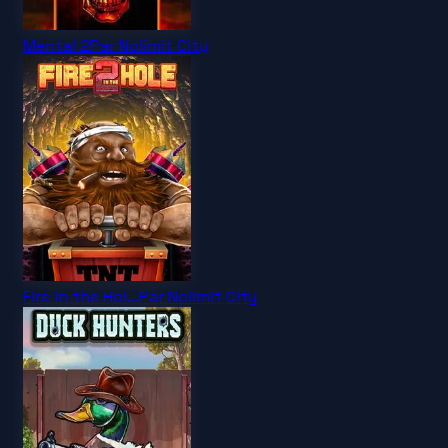
Mental 2
Par
Nolimit City
Fire in the Hol...
Par
Nolimit City