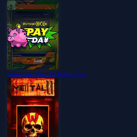
Outsourced: Pay...
Par
Nolimit City