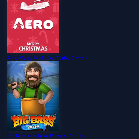
Aero Merry Chri...
Par
Turbo Games
Big Bass crash
Par
Pragmatic Play