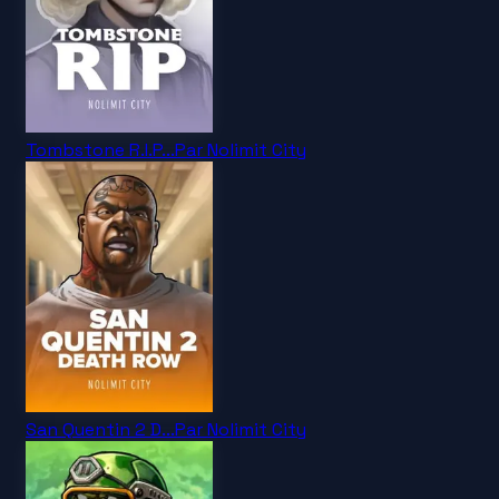
Tombstone R.I.P...
Par
Nolimit City
San Quentin 2 D...
Par
Nolimit City