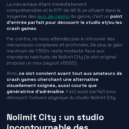
La mécanique étant immédiatement
compréhensible et le RTP de 96 % se situant dans la
moyenne des
jeux de casino
du genre, c’est un
point
d'entrée parfait pour découvrir le studio et/ou les
crash games
.
Par contre, ne vous attendez pas à retrouver des
mécaniques complexes et profondes. De plus, le gain
maximum de 1 500x reste modeste face aux
standards habituels de Nolimit City (le slot originel
propose un max payout x5000).
Ainsi,
ce slot convient avant tout aux amateurs de
crash games cherchant une alternative
visuellement soignée, aussi courte que
génératrice d’adrénaline
. Il est aussi parfait pour
découvrir l’univers atypique du studio Nolimit City.
Nolimit City : un studio
incontournable des