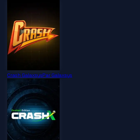
Crash Galaxsys
Par
Galaxsys