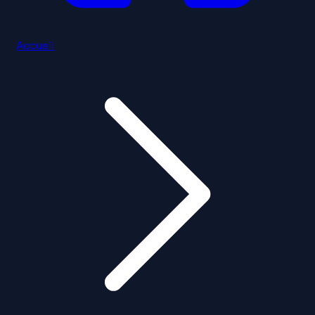
Accueil