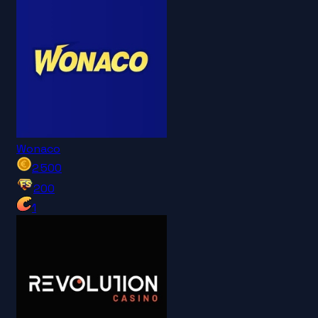
Wonaco
2 500
200
1