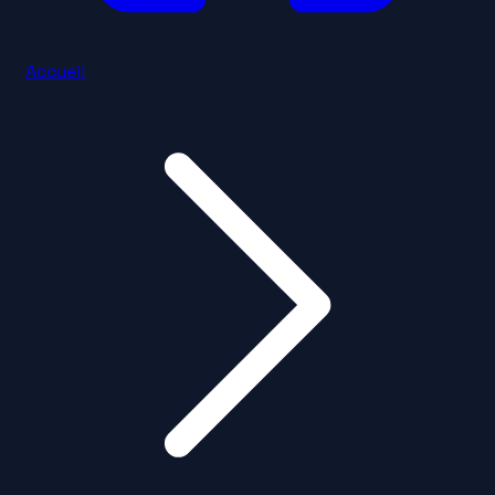
Accueil