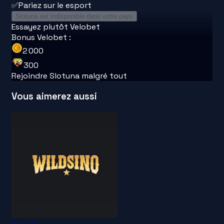
✅
Pariez sur le esport
Slotuna est indisponible dans votre pays
Essayez plutôt
Velobet
Bonus
Velobet
:
2 000
300
Rejoindre
Slotuna
malgré tout
Vous aimerez aussi