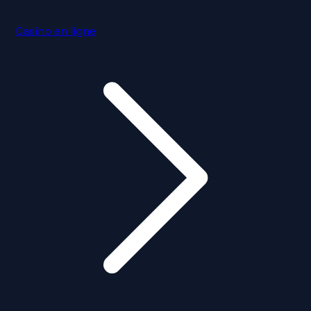
Casino en ligne