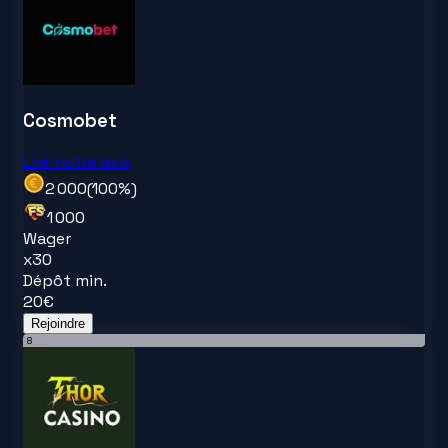
Cosmobet
Lire notre avis
2 000
(
100
%)
1 000
Wager
x
30
Dépôt min.
20
€
Rejoindre
8