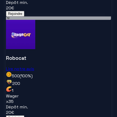
Dépôt min.
20
€
Rejoindre
12
Robocat
Lire notre avis
500
(
100
%)
200
1
Wager
x
35
Dépôt min.
20
€