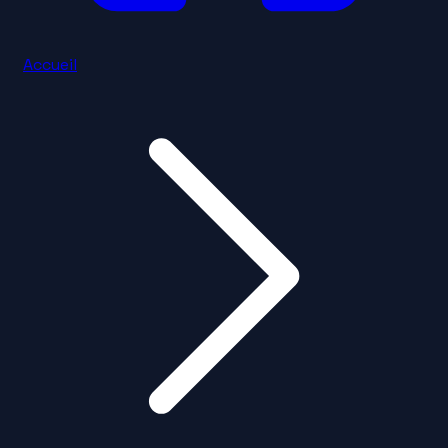
Accueil