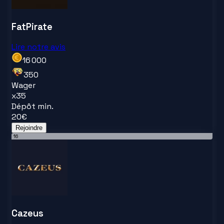
FatPirate
Lire notre avis
16 000
350
Wager
x
35
Dépôt min.
20
€
Rejoindre
16
Cazeus