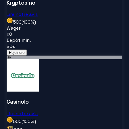
Kryptosino
Lire notre avis
500
(
100
%)
Wager
x
0
Dépôt min.
20
€
Rejoindre
30
Casinolo
Lire notre avis
500
(
100
%)