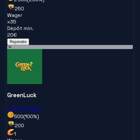
250
Wager
x
35
Dépôt min.
20
€
Rejoindre
18
GreenLuck
Lire notre avis
500
(
100
%)
200
1