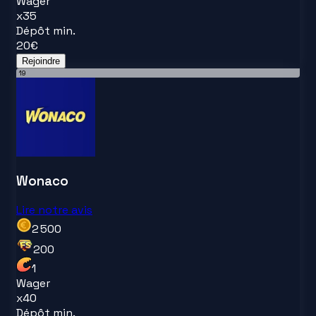
Wager
x
35
Dépôt min.
20
€
Rejoindre
19
Wonaco
Lire notre avis
2 500
200
1
Wager
x
40
Dépôt min.