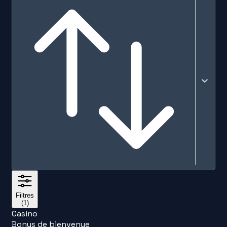
Pertinen
Filtres
(1)
Casino
Bonus de bienvenue