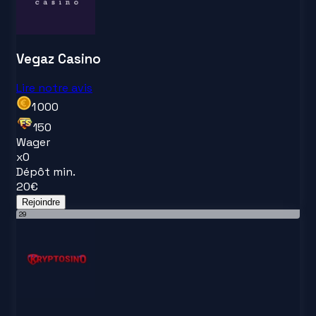
Vegaz Casino
Lire notre avis
1 000
150
Wager
x
0
Dépôt min.
20
€
Rejoindre
29