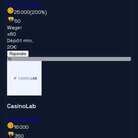
Lire notre avis
25 000
(
200
%)
50
Wager
x
60
Dépôt min.
20
€
Rejoindre
10
CasinoLab
Lire notre avis
16 000
350