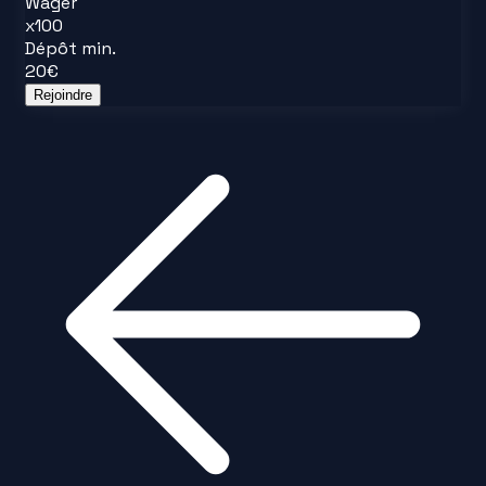
Wager
x
100
Dépôt min.
20
€
Rejoindre