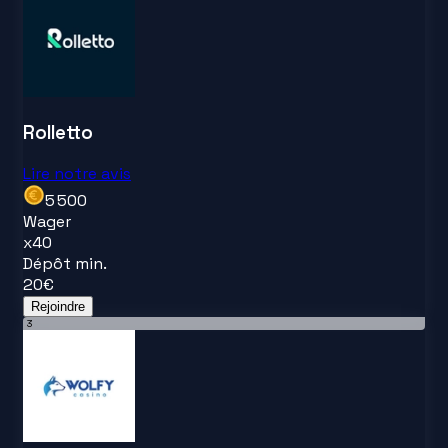
Rolletto
Lire notre avis
5 500
Wager
x
40
Dépôt min.
20
€
Rejoindre
3