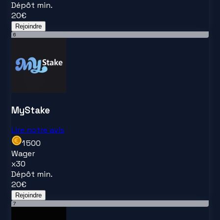
Dépôt min.
20
€
Rejoindre
6
MyStake
Lire notre avis
1 500
Wager
x
30
Dépôt min.
20
€
Rejoindre
7