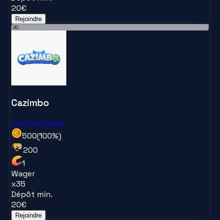
20
€
Rejoindre
20
Cazimbo
Lire notre avis
500
(
100
%)
200
1
Wager
x
35
Dépôt min.
20
€
Rejoindre