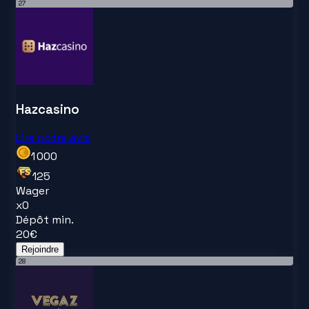
27
Hazcasino
Lire notre avis
1 000
125
Wager
x
0
Dépôt min.
20
€
Rejoindre
28