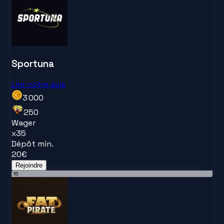
Sportuna
Lire notre avis
3 000
250
Wager
x
35
Dépôt min.
20
€
Rejoindre
15