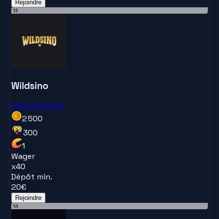
Rejoindre
13
Wildsino
Lire notre avis
2 500
300
1
Wager
x
40
Dépôt min.
20
€
Rejoindre
14