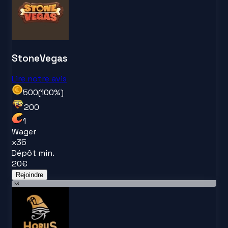
StoneVegas
Lire notre avis
500
(
100
%)
200
1
Wager
x
35
Dépôt min.
20
€
Rejoindre
23