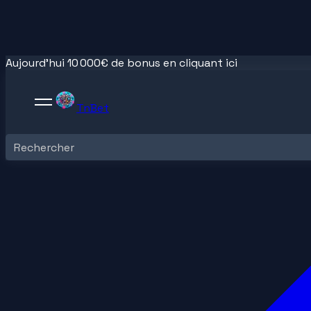
Aujourd'hui 10 000€ de bonus en cliquant ici
TnBet
Rechercher