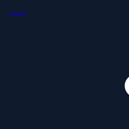
Accueil