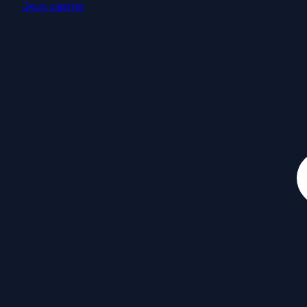
Jeux casino