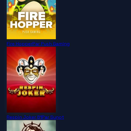
Fire Hopper
Par
Push Gaming
Respin Joker 81
Par
Synot