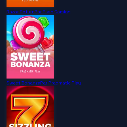
Razor Return
Par
Push Gaming
Sweet Bonanza
Par
Pragmatic Play