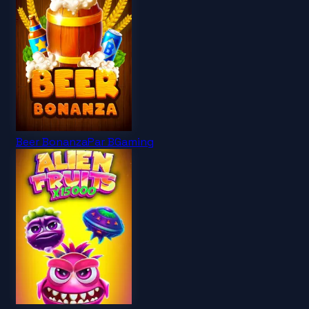
Beer Bonanza
Par
BGaming