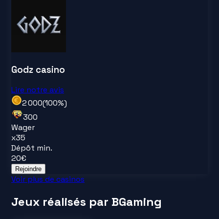
Godz casino
Lire notre avis
2 000
(
100
%)
300
Wager
x
35
Dépôt min.
20
€
Rejoindre
Voir plus de casinos
Jeux réalisés par BGaming