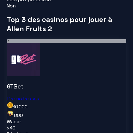
Non
Top 3 des casinos pour jouer à
Alien Fruits 2
1
GTBet
Lire notre avis
10 000
800
Wager
x
40