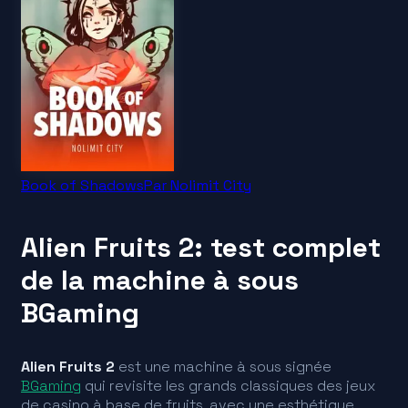
Book of Shadows
Par
Nolimit City
Alien Fruits 2: test complet
de la machine à sous
BGaming
Alien Fruits 2
est une machine à sous signée
BGaming
qui revisite les grands classiques des jeux
de casino à base de fruits, avec une esthétique