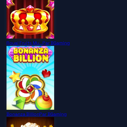
Royal Fruits Mu...
Par
BGaming
Bonanza Billion
Par
BGaming