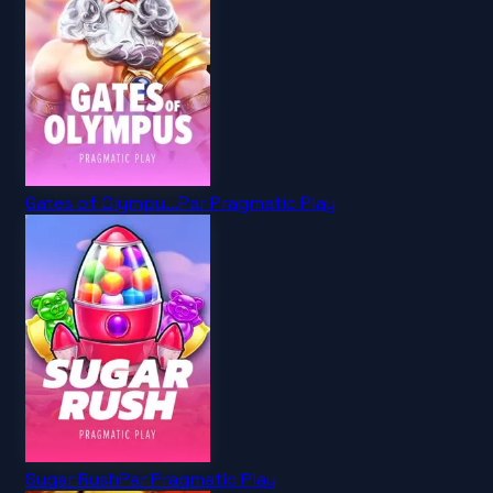
Gates of Olympu...
Par
Pragmatic Play
Sugar Rush
Par
Pragmatic Play