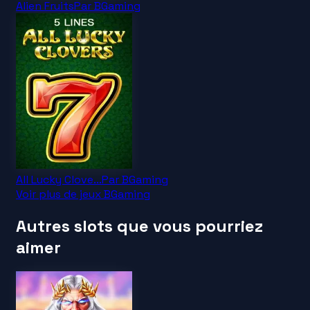
Alien Fruits
Par
BGaming
All Lucky Clove...
Par
BGaming
Voir plus de jeux BGaming
Autres slots que vous pourriez
aimer