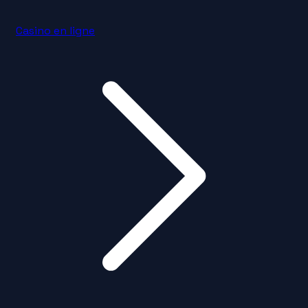
Casino en ligne