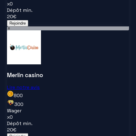
x
0
Dépôt min.
20
€
Rejoindre
6
Merlin casino
Lire notre avis
800
300
Wager
x
0
Dépôt min.
20
€