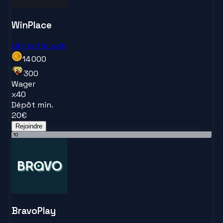
WinPlace
Lire notre avis
14 000
300
Wager
x
40
Dépôt min.
20
€
Rejoindre
10
BravoPlay