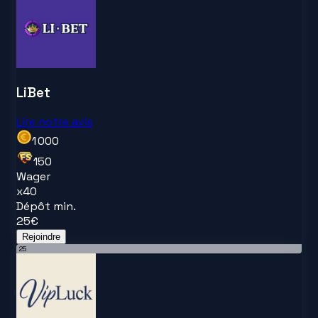
LiBet
Lire notre avis
1 000
150
Wager
x
40
Dépôt min.
25
€
Rejoindre
25