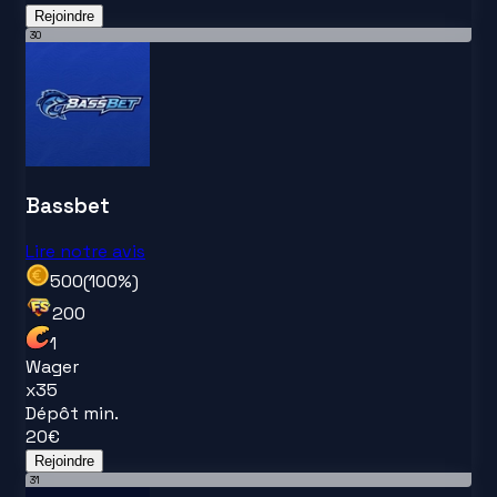
Rejoindre
30
Bassbet
Lire notre avis
500
(
100
%)
200
1
Wager
x
35
Dépôt min.
20
€
Rejoindre
31