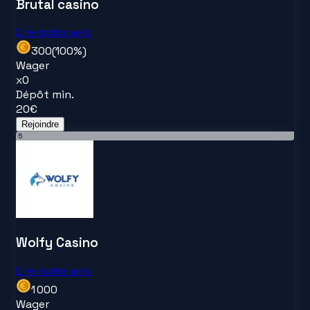
Brutal casino
Lire notre avis
300
(
100
%)
Wager
x
0
Dépôt min.
20
€
Rejoindre
5
Wolfy Casino
Lire notre avis
1 000
Wager