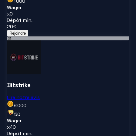
1 000
Wager
x
0
Dépôt min.
20
€
Rejoindre
22
Bitstrike
Lire notre avis
8 000
50
Wager
x
40
Dépôt min.