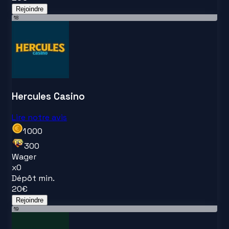
Rejoindre
18
Hercules Casino
Lire notre avis
1 000
300
Wager
x
0
Dépôt min.
20
€
Rejoindre
19