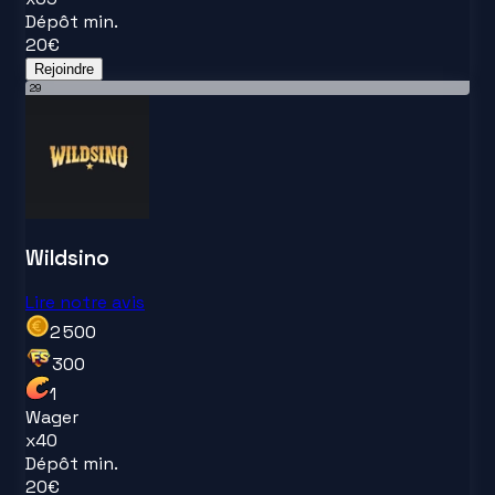
Dépôt min.
20
€
Rejoindre
29
Wildsino
Lire notre avis
2 500
300
1
Wager
x
40
Dépôt min.
20
€