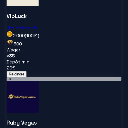
VipLuck
Lire notre avis
2 000
(
100
%)
300
Wager
x
35
Dépôt min.
20
€
Rejoindre
26
Ruby Vegas