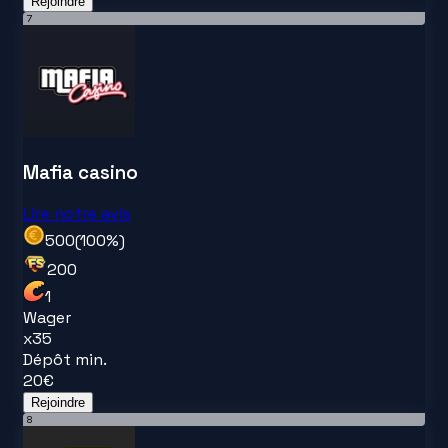
Rejoindre
7
Mafia casino
Lire notre avis
500
(
100
%)
200
1
Wager
x
35
Dépôt min.
20
€
Rejoindre
8