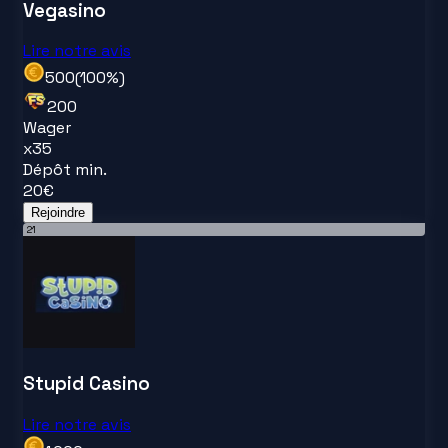
Vegasino
Lire notre avis
500
(
100
%)
200
Wager
x
35
Dépôt min.
20
€
Rejoindre
21
Stupid Casino
Lire notre avis