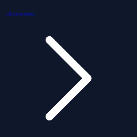
Jeux casino