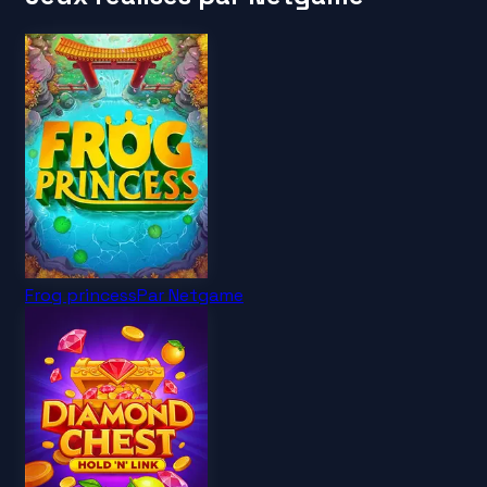
Frog princess
Par
Netgame