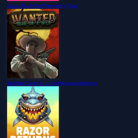
Sugar Rush
Par
Pragmatic Play
Wanted Dead or ...
Par
Hacksaw Gaming