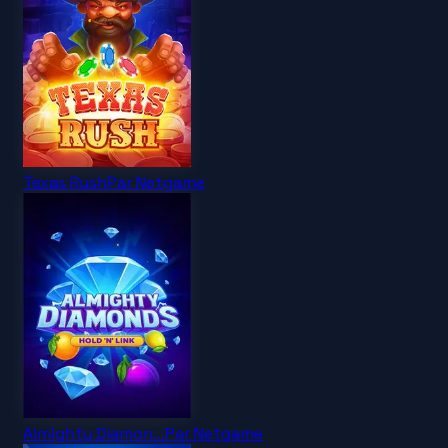
Texas Rush
Par
Netgame
Almighty Diamon...
Par
Netgame