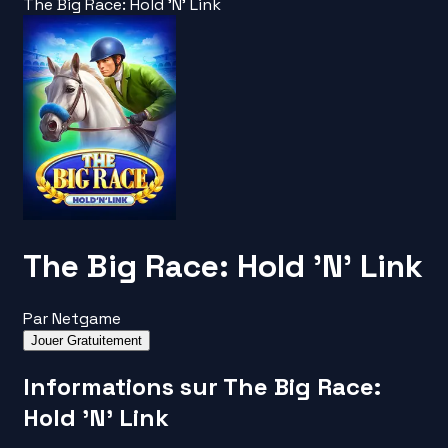
The Big Race: Hold 'N' Link
The Big Race: Hold 'N' Link
Par
Netgame
Jouer Gratuitement
Informations sur The Big Race:
Hold 'N' Link