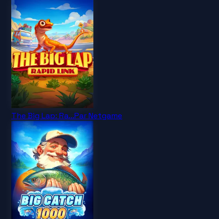
The Big Lap: Ra...
Par
Netgame