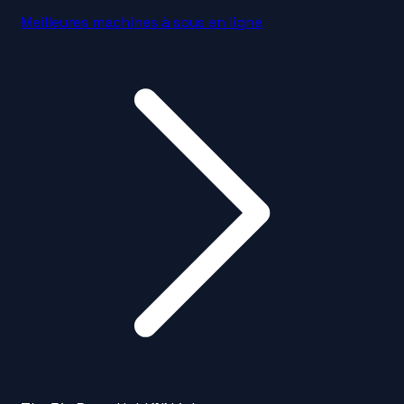
Meilleures machines à sous en ligne