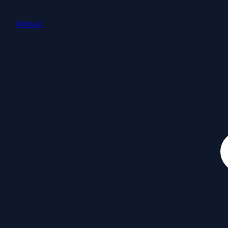
Accueil