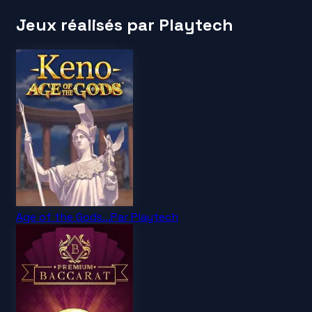
Jeux réalisés par Playtech
Age of the Gods...
Par
Playtech