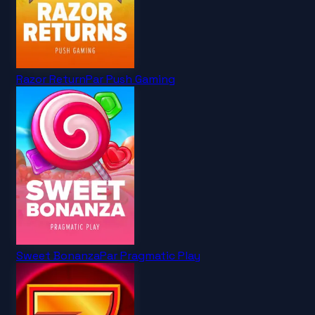
Razor Return
Par
Push Gaming
Sweet Bonanza
Par
Pragmatic Play