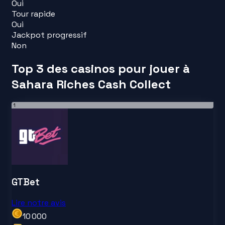
Oui
Tour rapide
Oui
Jackpot progressif
Non
Top 3 des casinos pour jouer à
Sahara Riches Cash Collect
1
GTBet
Lire notre avis
10 000