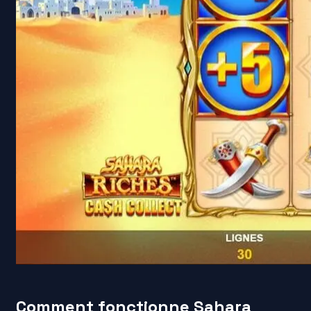
Comment fonctionne Sahara