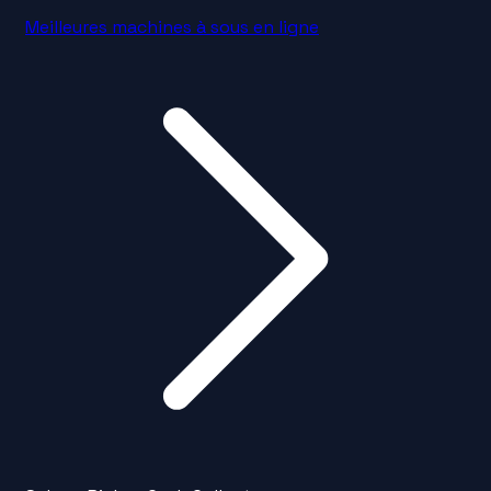
Meilleures machines à sous en ligne