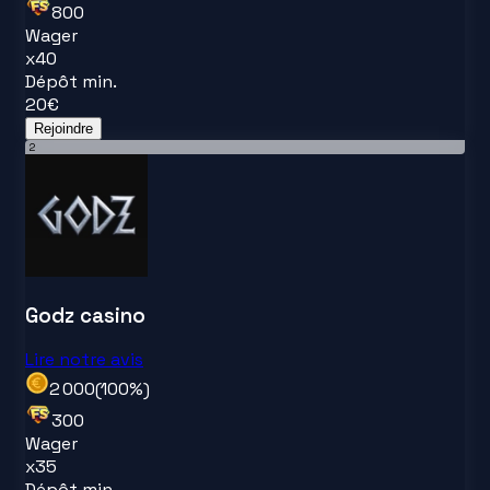
800
Wager
x
40
Dépôt min.
20
€
Rejoindre
2
Godz casino
Lire notre avis
2 000
(
100
%)
300
Wager
x
35
Dépôt min.