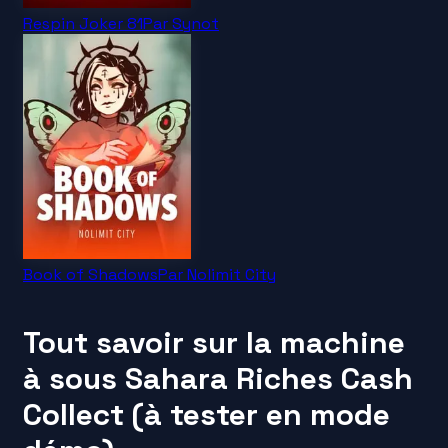
Respin Joker 81
Par
Synot
Book of Shadows
Par
Nolimit City
Tout savoir sur la machine
à sous Sahara Riches Cash
Collect (à tester en mode