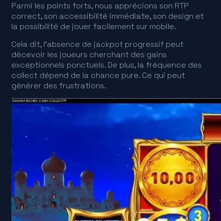
Parmi les points forts, nous apprécions son RTP
correct, son accessibilité immédiate, son design et
la possibilité de jouer facilement sur mobile.
Cela dit, l'absence de jackpot progressif peut
décevoir les joueurs cherchant des gains
exceptionnels ponctuels. De plus, la fréquence des
collect dépend de la chance pure. Ce qui peut
générer des frustrations.