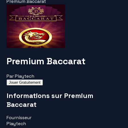
Premium Baccarat
Premium Baccarat
Par
Playtech
Jouer Gratuitement
Informations sur Premium
Baccarat
Fournisseur
Playtech