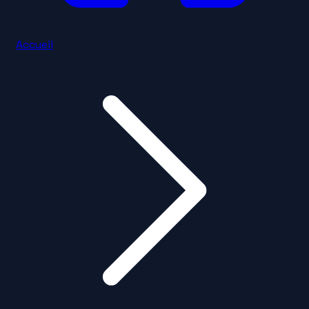
Accueil