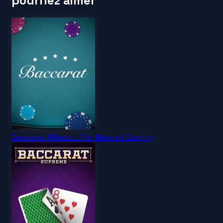
pourriez aimer
Baccarat (Masco...
Par
Mascot Gaming