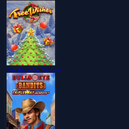
Tree Wishes
Par
Playtech