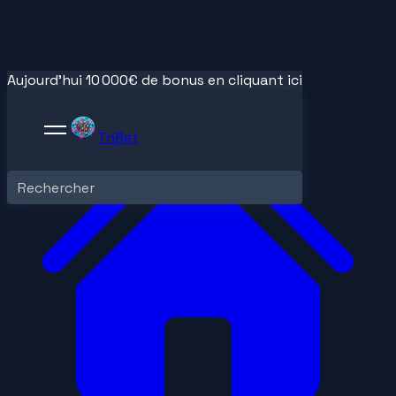
Aujourd'hui 10 000€ de bonus en cliquant ici
TnBet
Rechercher