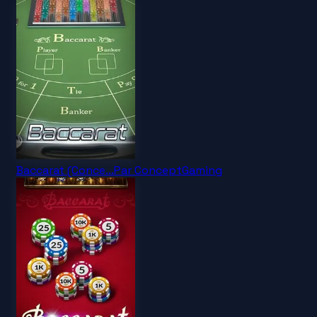
Baccarat (Conce...
Par
ConceptGaming