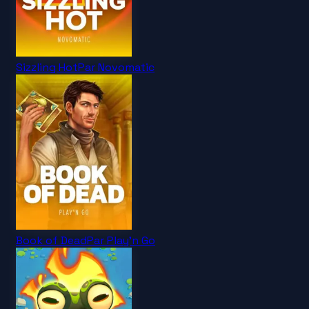
Sizzling Hot
Par
Novomatic
Book of Dead
Par
Play'n Go