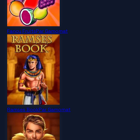
Fancy Fruits
Par
Gamomat
Ramses Book
Par
Gamomat