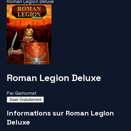
Roman Legion Deluxe
Roman Legion Deluxe
Par
Gamomat
Jouer Gratuitement
Informations sur Roman Legion
Deluxe