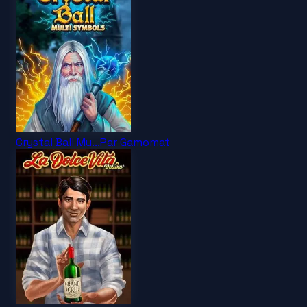
Crystal Ball Mu...
Par
Gamomat