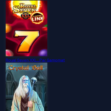
Royal Seven XXL...
Par
Gamomat