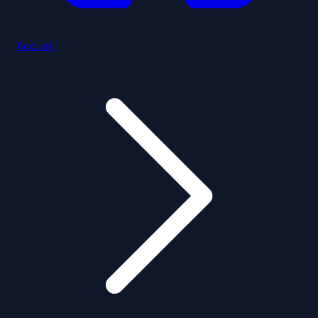
Accueil