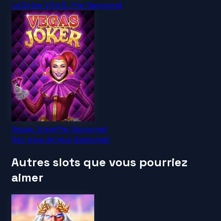
La Dolce Vita D...
Par
Gamomat
Vegas Joker
Par
Gamomat
Voir plus de jeux Gamomat
Autres slots que vous pourriez
aimer