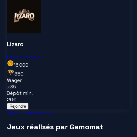
Lizaro
Lire notre avis
16 000
350
Wager
x
35
Dépôt min.
20
€
Rejoindre
Voir plus de casinos
Jeux réalisés par Gamomat