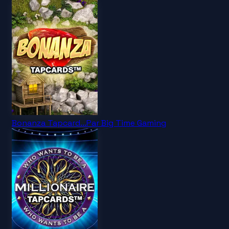
Bonanza Tapcard...
Par
Big Time Gaming