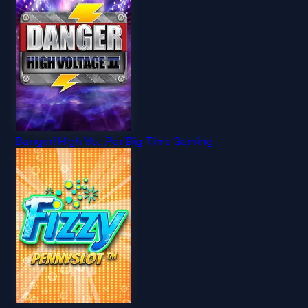
Danger! High Vo...
Par
Big Time Gaming