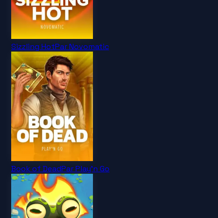
Sizzling Hot
Par
Novomatic
Book of Dead
Par
Play'n Go