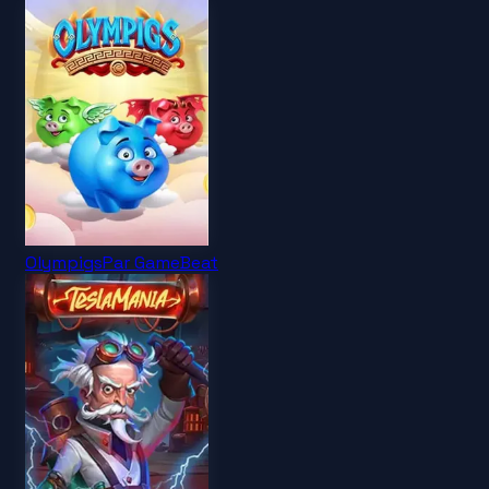
Olympigs
Par
GameBeat