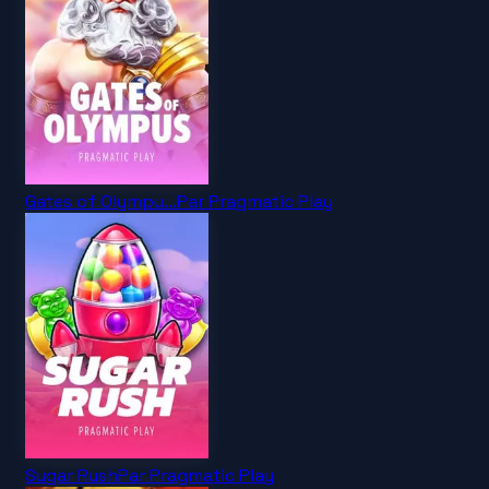
Gates of Olympu...
Par
Pragmatic Play
Sugar Rush
Par
Pragmatic Play