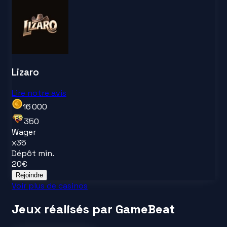
Lizaro
Lire notre avis
16 000
350
Wager
x
35
Dépôt min.
20
€
Rejoindre
Voir plus de casinos
Jeux réalisés par GameBeat