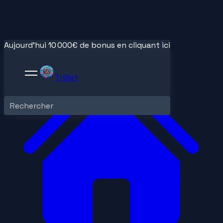
Aujourd'hui 10 000€ de bonus en cliquant ici
TnBet
Rechercher