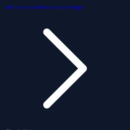
Meilleures machines à sous en ligne