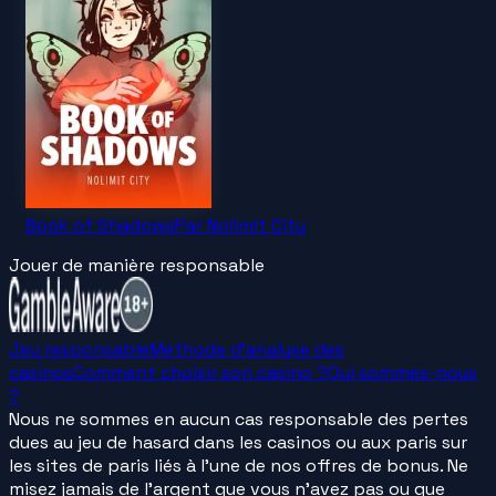
Book of Shadows
Par
Nolimit City
Jouer de manière responsable
Jeu responsable
Méthode d'analyse des
casinos
Comment choisir son casino ?
Qui sommes-nous
?
Nous ne sommes en aucun cas responsable des pertes
dues au jeu de hasard dans les casinos ou aux paris sur
les sites de paris liés à l'une de nos offres de bonus. Ne
misez jamais de l'argent que vous n'avez pas ou que