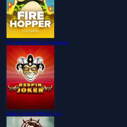
Fire Hopper
Par
Push Gaming
Respin Joker 81
Par
Synot