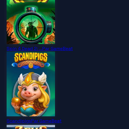
Spin 4 Dead 2: ...
Par
GameBeat
Scandipigs
Par
GameBeat