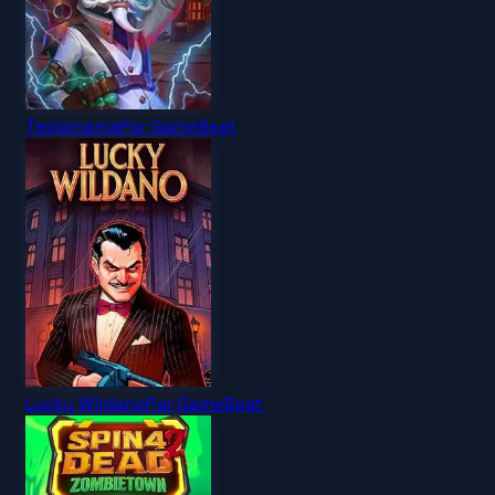
Teslamania
Par
GameBeat
Lucky Wildano
Par
GameBeat