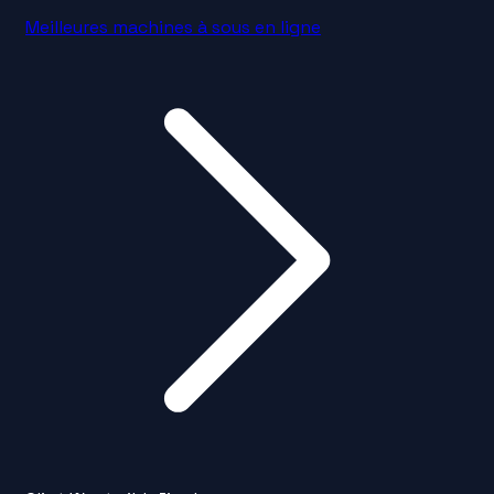
Meilleures machines à sous en ligne