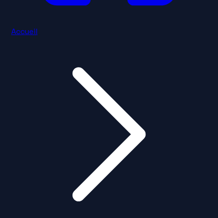
Accueil