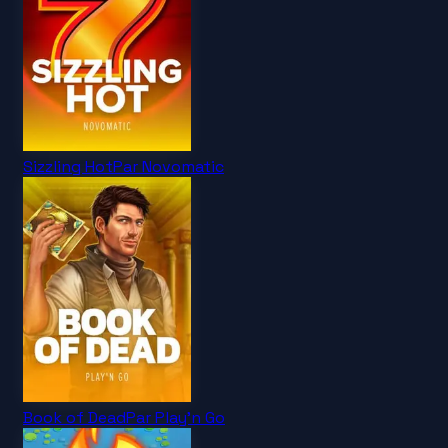
Sizzling Hot
Par
Novomatic
Book of Dead
Par
Play'n Go