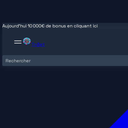
Aujourd'hui 10 000€ de bonus en cliquant ici
TnBet
Rechercher