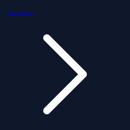
Jeux casino