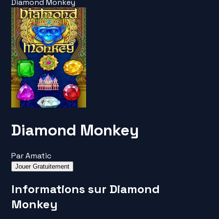
Diamond Monkey
Diamond Monkey
Par
Amatic
Jouer Gratuitement
Informations sur Diamond
Monkey