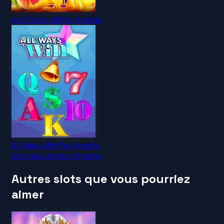
Hot Fruits 40
Par
Amatic
All Ways Win
Par
Amatic
Voir plus de jeux Amatic
Autres slots que vous pourriez
aimer