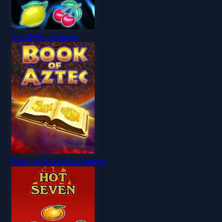
Hot 40
Par
Amatic
Book of Aztec
Par
Amatic