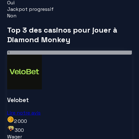
Oui
Jackpot progressif
Non
Top 3 des casinos pour jouer à
Diamond Monkey
1
Velobet
Lire notre avis
2 000
300
Wager