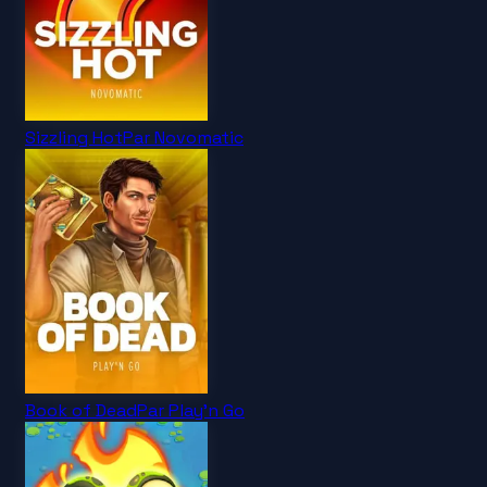
Sizzling Hot
Par
Novomatic
Book of Dead
Par
Play'n Go