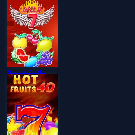
Wild 7
Par
Amatic