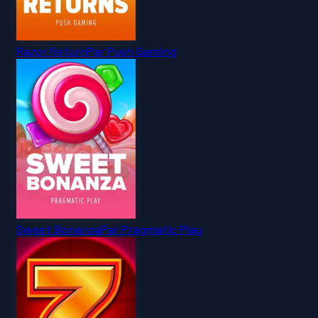
Razor Return
Par
Push Gaming
Sweet Bonanza
Par
Pragmatic Play