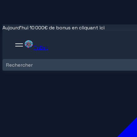
Aujourd'hui 10 000€ de bonus en cliquant ici
TnBet
Rechercher