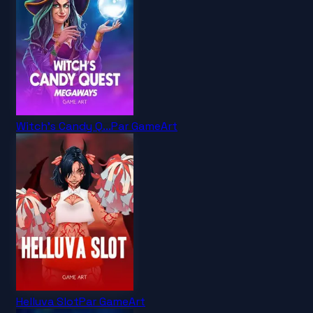
Witch's Candy Q...
Par
GameArt
Helluva Slot
Par
GameArt