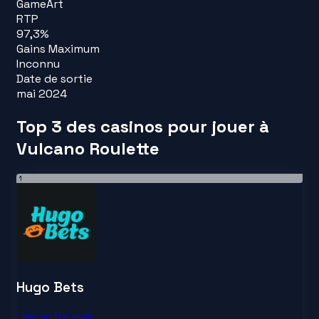
GameArt
RTP
97,3
%
Gains Maximum
Inconnu
Date de sortie
mai 2024
Top 3 des casinos pour jouer à
Vulcano Roulette
1
Hugo Bets
Lire notre avis