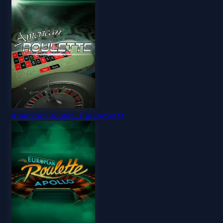
American Roulet...
Par
Betsoft