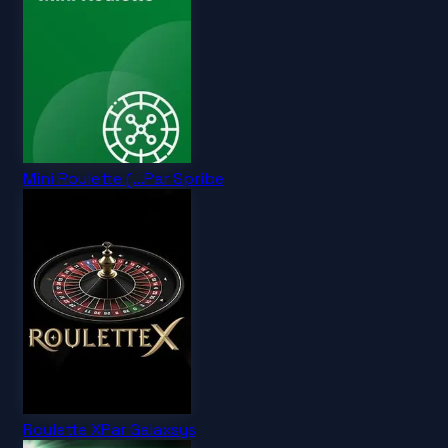
Mini Roulette (...
Par
Spribe
Roulette X
Par
Galaxsys