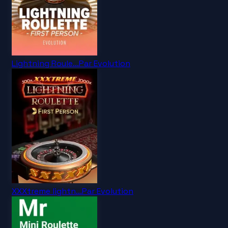
Lightning Roule...
Par
Evolution
XXXtreme lightn...
Par
Evolution