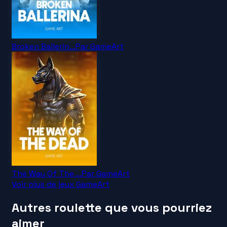
Broken Ballerin...
Par
GameArt
The Way Of The ...
Par
GameArt
Voir plus de jeux GameArt
Autres roulette que vous pourriez
aimer