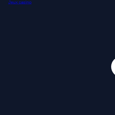
Jeux casino