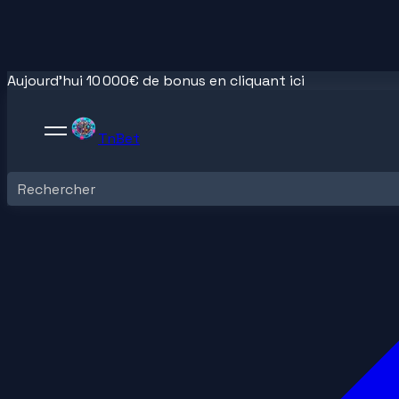
Aujourd'hui 10 000€ de bonus en cliquant ici
TnBet
Rechercher