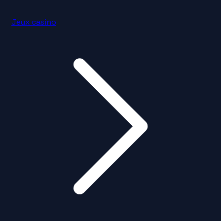
Jeux casino