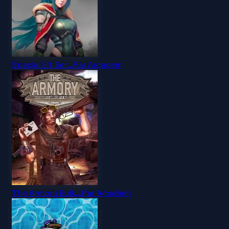
Special Elf Ser...
Par
Arcadem
The Armory Bulk...
Par
Arcadem