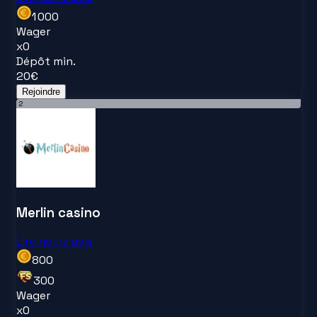
1 000
Wager
x
0
Dépôt min.
20
€
Rejoindre
2
Merlin casino
Lire notre avis
800
300
Wager
x
0