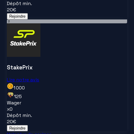
Dépôt min.
20
€
Rejoindre
3
StakePrix
Lire notre avis
1 000
125
Wager
x
0
Dépôt min.
20
€
Rejoindre