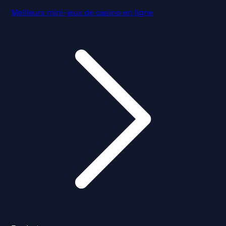
Meilleurs mini-jeux de casino en ligne