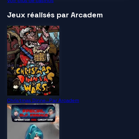
Voir plus de casinos
Jeux réalisés par Arcadem
Christmas Dinne...
Par
Arcadem