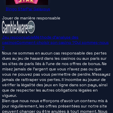
Bingo Star
Par
Galaxsys
Jouer de manière responsable
Jeu responsable
Méthode d'analyse des
casinos
Comment choisir son casino ?
Qui sommes-nous
?
Nous ne sommes en aucun cas responsable des pertes
dues au jeu de hasard dans les casinos ou aux paris sur
les sites de paris liés à l'une de nos offres de bonus. Ne
misez jamais de l'argent que vous n'avez pas ou que
vous ne pouvez pas vous permettre de perdre. N'essayez
jamais de rattraper vos pertes. Il incombe au joueur de
vérifier la légalité des jeux en ligne dans son pays, ainsi
que de respecter les autres obligations légales en
vigueur.
Bien que nous nous efforçons d'avoir un contenu mis à
jour régulièrement, les offres présentées sur notre site
peuvent changer ou être anulées à tout moment. Nous