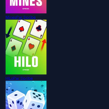
Mines
Par
Spribe
HiLo
Par
Spribe