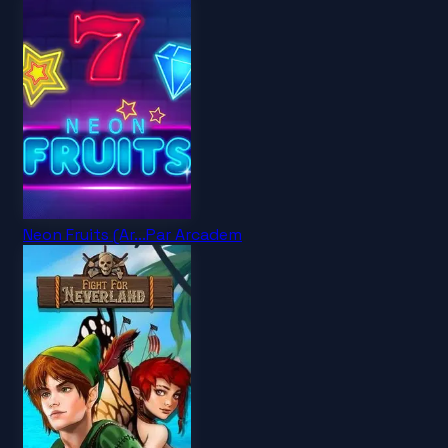
Neon Fruits (Ar...
Par
Arcadem