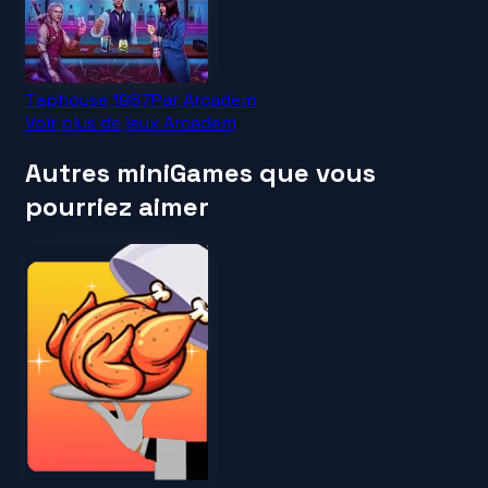
Taphouse 1987
Par
Arcadem
Voir plus de jeux Arcadem
Autres miniGames que vous
pourriez aimer