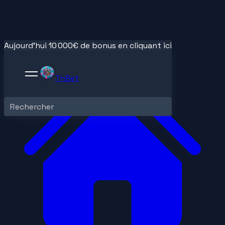
Aujourd'hui 10 000€ de bonus en cliquant ici
TnBet
Rechercher