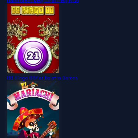
Rainforest Magi...
Par
Play'n Go
88 Bingo 88
Par
Belatra Games