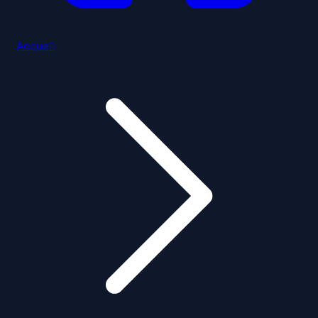
Accueil