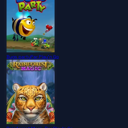
Bugs party
Par
Play'n Go