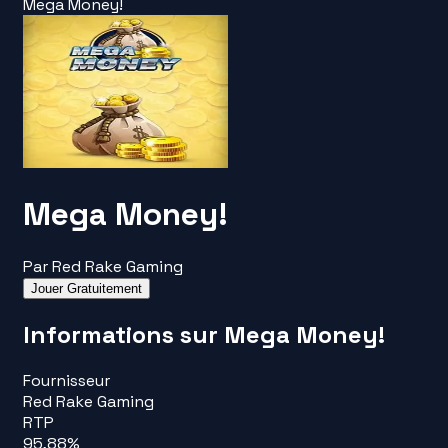
Mega Money!
Mega Money!
Par
Red Rake Gaming
Jouer Gratuitement
Informations sur Mega Money!
Fournisseur
Red Rake Gaming
RTP
95,88
%