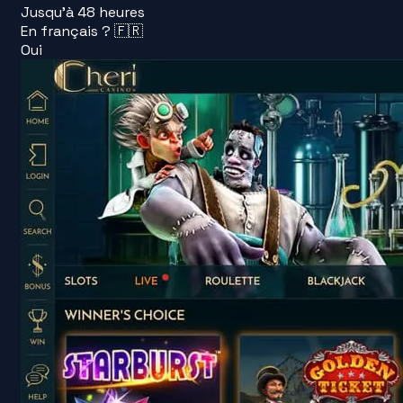
Jusqu'à 48 heures
En français ? 🇫🇷
Oui