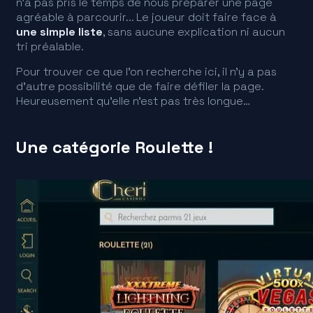
n’a pas pris le temps de nous préparer une page
agréable à parcourir... Le joueur doit faire face à
une simple liste
, sans aucune explication ni aucun
tri préalable.
Pour trouver ce que l’on recherche ici, il n’y a pas
d’autre possibilité que de faire défiler la page.
Heureusement qu’elle n’est pas très longue…
Une catégorie Roulette !