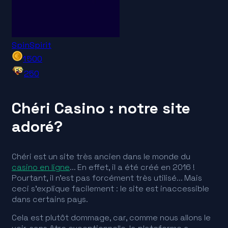
SpinSpirit
1 500
250
Chéri Casino : notre site
adoré?
Chéri est un site très ancien dans le monde du
casino en ligne
... En effet, il a été créé en 2016 !
Pourtant, il n’est pas forcément très utilisé... Mais
ceci s’explique facilement : le site est inaccessible
dans certains pays.
Cela est plutôt dommage, car, comme nous allons le