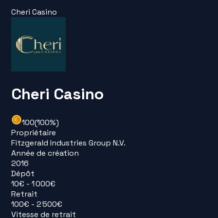
Cheri Casino
Cheri Casino
100
(
100
%)
Propriétaire
Fitzgerald Industries Group N.V.
Année de création
2016
Dépôt
10€ - 1 000€
Retrait
100€ - 2 500€
Vitesse de retrait