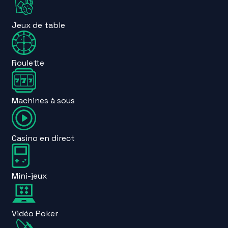
Jeux de table
Roulette
Machines à sous
Casino en direct
Mini-jeux
Vidéo Poker