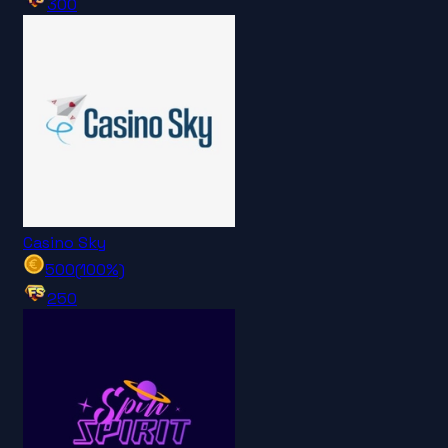
300
Casino Sky
500
(
100
%)
250