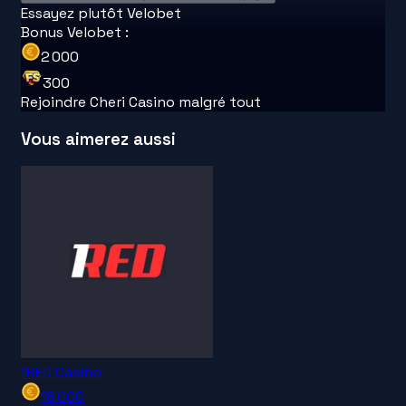
Essayez plutôt
Velobet
Bonus
Velobet
:
2 000
300
Rejoindre
Cheri Casino
malgré tout
Vous aimerez aussi
1RED Casino
18 000