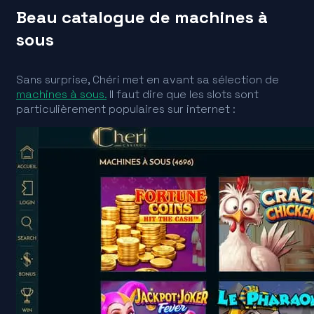
Beau catalogue de machines à
sous
Sans surprise, Chéri met en avant sa sélection de
machines à sous.
Il faut dire que les slots sont
particulièrement populaires sur internet :