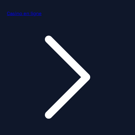
Casino en ligne