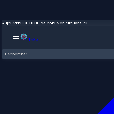
Aujourd'hui 10 000€ de bonus en cliquant ici
TnBet
Rechercher