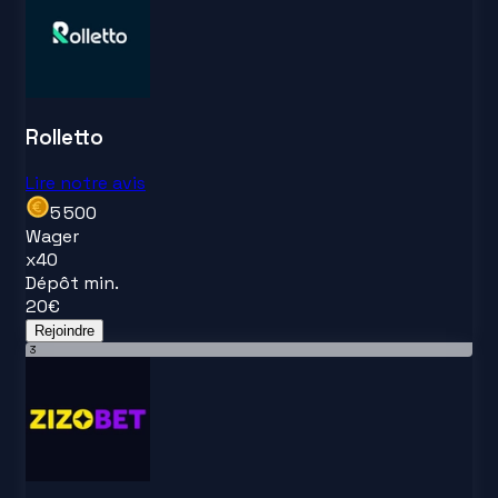
Rolletto
Lire notre avis
5 500
Wager
x
40
Dépôt min.
20
€
Rejoindre
3