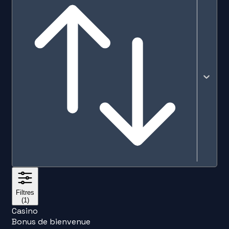
Pertinen
Filtres
(1)
Casino
Bonus de bienvenue