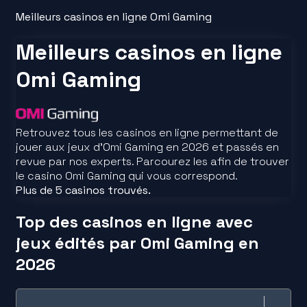
Meilleurs casinos en ligne Omi Gaming
Meilleurs casinos en ligne
Omi Gaming
Retrouvez tous les casinos en ligne permettant de
jouer aux jeux d'Omi Gaming en 2026 et passés en
revue par nos experts. Parcourez les afin de trouver
le casino Omi Gaming qui vous correspond.
Plus de 5 casinos trouvés.
Top des casinos en ligne avec
jeux édités par Omi Gaming en
2026