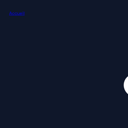
Accueil