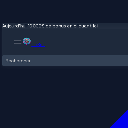
Aujourd'hui 10 000€ de bonus en cliquant ici
TnBet
Rechercher