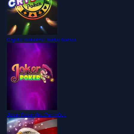
Crystal poker
Par
Turbo Games
Joker Poker (In...
Par
inOut