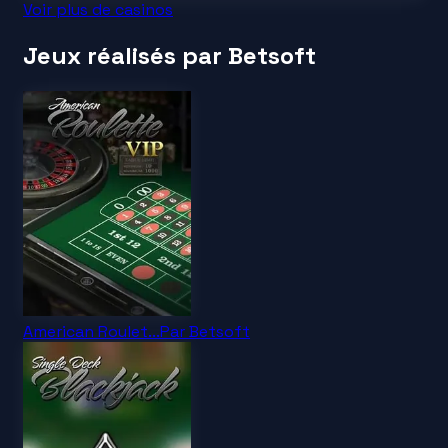
Voir plus de casinos
Jeux réalisés par Betsoft
American Roulet...
Par
Betsoft