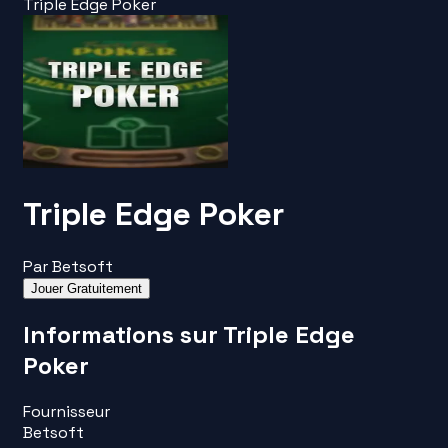
Triple Edge Poker
Triple Edge Poker
Par
Betsoft
Jouer Gratuitement
Informations sur Triple Edge
Poker
Fournisseur
Betsoft