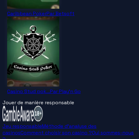
Caribbean Poker
Par
Betsoft
Casino Stud pok...
Par
Play'n Go
Jouer de manière responsable
Jeu responsable
Méthode d'analyse des
casinos
Comment choisir son casino ?
Qui sommes-nous