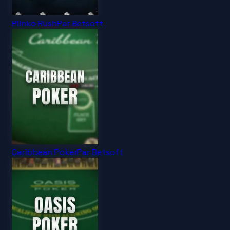
Plinko Rush
Par
Betsoft
Caribbean Poker
Par
Betsoft