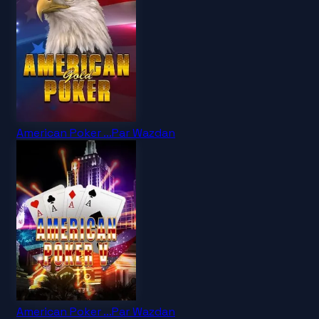
American Poker ...
Par
Wazdan
American Poker ...
Par
Wazdan