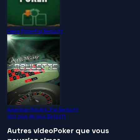
Oasis Poker
Par
Betsoft
American Roulet...
Par
Betsoft
Voir plus de jeux Betsoft
Autres videoPoker que vous