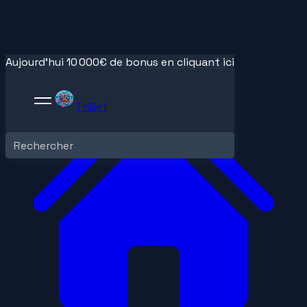
Aujourd'hui 10 000€ de bonus en cliquant ici
TnBet
Rechercher