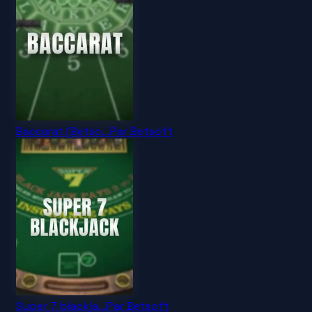
Baccarat (Betso...
Par
Betsoft
Super 7 blackja...
Par
Betsoft