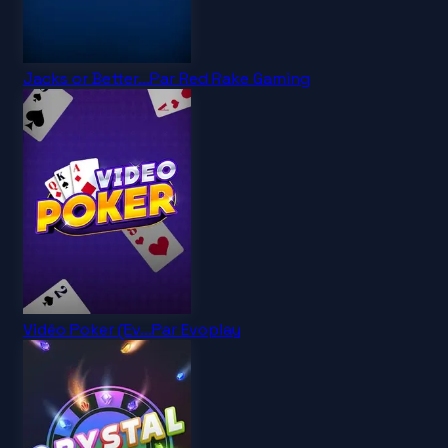
Jacks or Better...
Par
Red Rake Gaming
Vidéo Poker (Ev...
Par
Evoplay